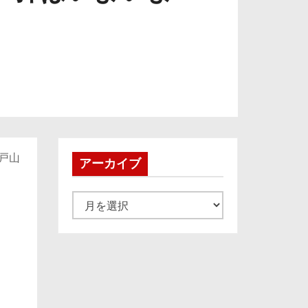
」戸山
アーカイブ
ア
ー
カ
イ
ブ