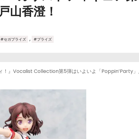
y」戸山香澄！
,
#セガプライズ
#プライズ
alist Collection第5弾はいよいよ「Poppin’Party