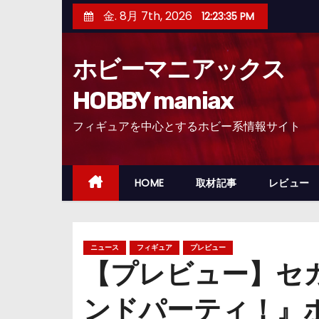
コ
金. 8月 7th, 2026
12:23:37 PM
ン
テ
ホビーマニアックス
ン
ツ
HOBBY maniax
へ
フィギュアを中心とするホビー系情報サイト
ス
キ
ッ
HOME
取材記事
レビュー
プ
ニュース
フィギュア
プレビュー
【プレビュー】セガ
ンドパーティ！』