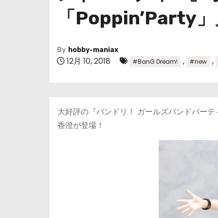
「Poppin’Part
By
hobby-maniax
12月 10, 2018
,
,
#BanG Dream!
#new
大好評の『バンドリ！ ガールズバンドパーティ！』Voc
香澄が登場！