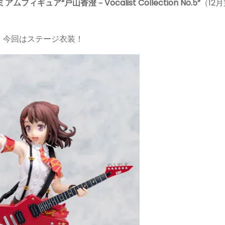
ュア“戸山香澄－Vocalist Collection No.5”
（12月
、今回はステージ衣装！