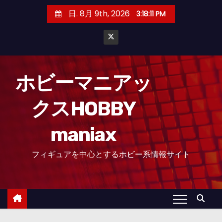
コ
日. 8月 9th, 2026
3:18:12 PM
ン
テ
ン
ツ
へ
ホビーマニアッ
ス
クスHOBBY
キ
ッ
maniax
プ
フィギュアを中心とするホビー系情報サイト