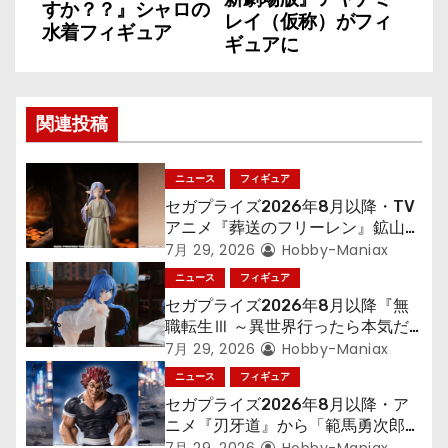
すか？？』シャロの
ナ
レイ（仮称）がフィ
水着フィギュア
ギュアに
ビ
ゲ
関連投稿
ー
シ
ニュース
フィギュア
セガプライズ2026年8月以降・TV
ョ
アニメ『葬送のフリーレン』鉱山で
300年働くことになっっちゃった
7月 29, 2026
Hobby-Maniax
ン
「フリーレン」を立体化！
ニュース
フィギュア
セガプライズ2026年8月以降『無
職転生Ⅲ ～異世界行ったら本気だ
す～』から「ロキシー」のフィギュ
7月 29, 2026
Hobby-Maniax
アが登場！
ニュース
フィギュア
セガプライズ2026年8月以降・ア
ニメ『刃牙道』から「範馬勇次郎」
が登場ッッ!!
7月 29, 2026
Hobby-Maniax