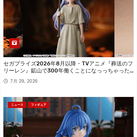
セガプライズ2026年8月以降・TVアニメ『葬送のフ
リーレン』鉱山で300年働くことになっっちゃった
「フリーレン」を立体化！
7月 29, 2026
ニュース
フィギュア