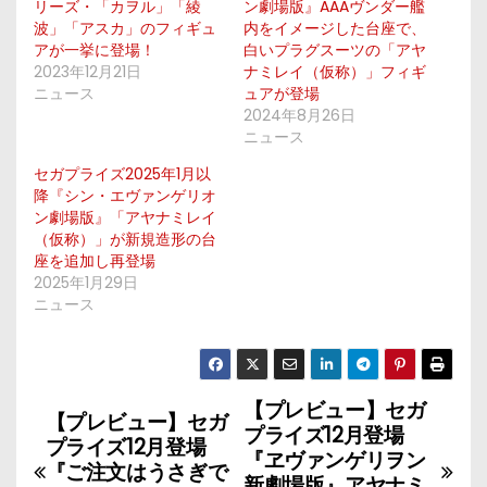
リーズ・「カヲル」「綾
ン劇場版』AAAヴンダー艦
波」「アスカ」のフィギュ
内をイメージした台座で、
アが一挙に登場！
白いプラグスーツの「アヤ
2023年12月21日
ナミレイ（仮称）」フィギ
ニュース
ュアが登場
2024年8月26日
ニュース
セガプライズ2025年1月以
降『シン・エヴァンゲリオ
ン劇場版』「アヤナミレイ
（仮称）」が新規造形の台
座を追加し再登場
2025年1月29日
ニュース
【プレビュー】セガ
投
【プレビュー】セガ
プライズ12月登場
プライズ12月登場
稿
『ヱヴァンゲリヲン
『ご注文はうさぎで
新劇場版』アヤナミ