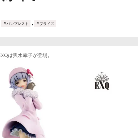
,
,
#バンプレスト
#プライズ
EXQは輿水幸子が登場。