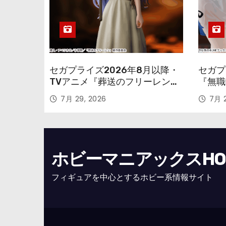
セガプライズ2026年8月以降・
セガプ
TVアニメ『葬送のフリーレン』
『無職
鉱山で300年働くことになっっ
本気だ
7月 29, 2026
7月 2
ちゃった「フリーレン」を立体
のフィ
化！
ホビーマニアックスHOBB
フィギュアを中心とするホビー系情報サイト