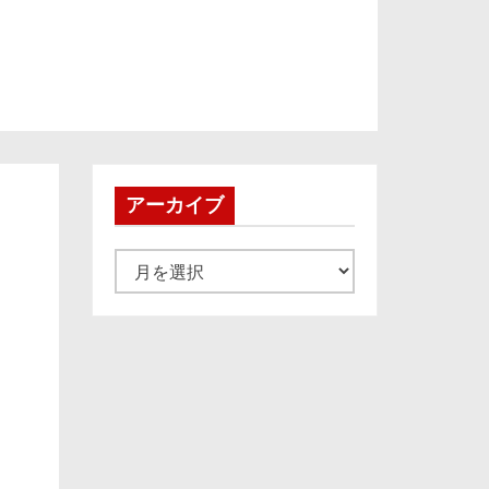
アーカイブ
ア
ー
カ
イ
ブ