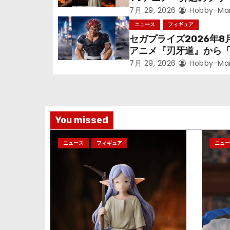
シ
ン』鉱山で300年働く
7月 29, 2026
Hobby-Ma
っっちゃった「フリー
ニュース
フィギュア
ョ
立体化！
セガプライズ2026年8
アニメ『刃牙道』から
ン
次郎」が登場ッッ!!
7月 29, 2026
Hobby-Ma
You missed
ニュース
フィギュア
ニュー