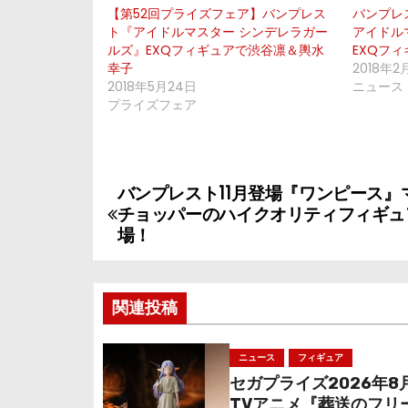
【第52回プライズフェア】バンプレス
バンプレ
ト『アイドルマスター シンデレラガー
アイドル
ルズ』EXQフィギュアで渋谷凛＆輿水
EXQフ
幸子
2018年2
2018年5月24日
ニュース
プライズフェア
バンプレスト11月登場『ワンピース』
投
チョッパーのハイクオリティフィギュ
稿
場！
ナ
関連投稿
ビ
ゲ
ニュース
フィギュア
セガプライズ2026年8
ー
TVアニメ『葬送のフリ