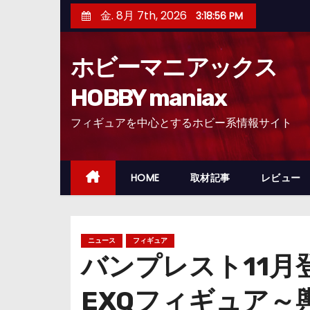
コ
金. 8月 7th, 2026
3:18:57 PM
ン
テ
ホビーマニアックス
ン
ツ
HOBBY maniax
へ
フィギュアを中心とするホビー系情報サイト
ス
キ
ッ
HOME
取材記事
レビュー
プ
ニュース
フィギュア
バンプレスト11月
EXQフィギュア～