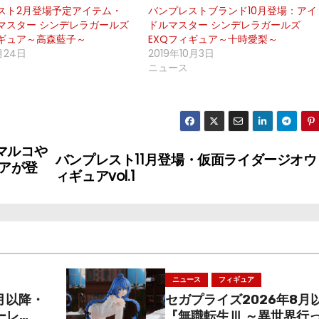
スト2月登場予定アイテム・
バンプレストブランド10月登場：アイ
マスター シンデレラガールズ
ドルマスター シンデレラガールズ
ィギュア～高森藍子～
EXQフィギュア～十時愛梨～
月24日
2019年10月3日
ニュース
マルコや
バンプレスト11月登場・仮面ライダージオウ
アが登
ィギュアvol.1
ニュース
フィギュア
月以降・
セガプライズ2026年8月
ーレ
『無職転生Ⅲ ～異世界行