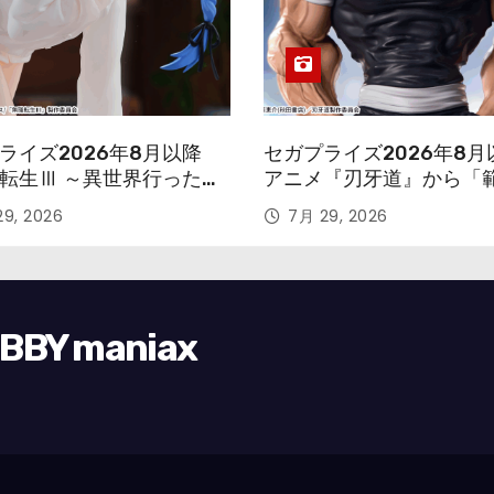
ライズ2026年8月以降
セガプライズ2026年8月
転生Ⅲ ～異世界行ったら
アニメ『刃牙道』から「
す～』から「ロキシー」
次郎」が登場ッッ!!
9, 2026
7月 29, 2026
ギュアが登場！
Y maniax