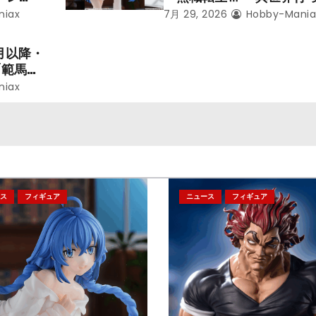
ことにな
本気だす～』から「ロキシ
niax
7月 29, 2026
Hobby-Mania
レン」を
のフィギュアが登場！
月以降・
「範馬勇
niax
ス
フィギュア
ニュース
フィギュア