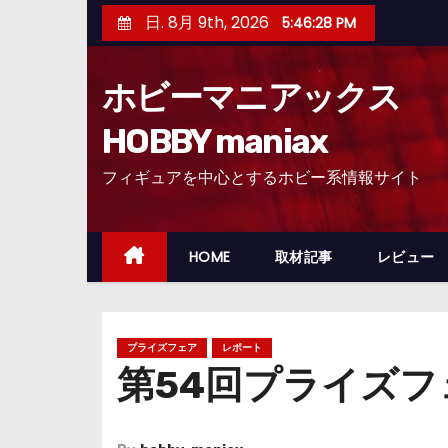
コ
日. 8月 9th, 2026
5:46:29 PM
ン
テ
ホビーマニアックス
ン
ツ
HOBBY maniax
へ
フィギュアを中心とするホビー系情報サイト
ス
キ
ッ
HOME
取材記事
レビュー
プ
プライズフェア
レポート
第54回プライズ