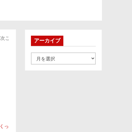
順次こ
アーカイブ
ア
ー
カ
イ
ブ
くっ