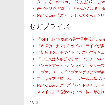
きー』くーposket、『らんま1/2』Q po
缶バッジで『A3！』『あんさんぶるス
ぬいぐるみ『クレヨンしんちゃん』シロ
セガプライズ
『Re:ゼロから始める異世界生活』チャ
『名探偵コナン』キッドのプライズが多
『初音ミク』ホワイトドレスがフィギュ
『ご注文はうさぎですか？？』チノのフ
『ソードアート・オンライン』シリーズ
エヴァシリーズ『ヱヴァンゲリヲン新劇
フィギュア『艦これ』『ガールズ&パンツァ
ぬいぐるみ、グッズ『バンドリ！ ガール
スマイク』『抱かれたい男１位に脅され
フリュー