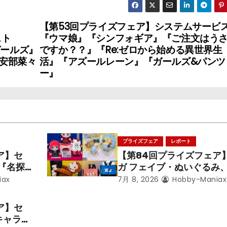
【第53回プライズフェア】システムサービ
スト
『ウマ娘』『シンフォギア』『ご注文はう
ガールズ』
ですか？？』『Re:ゼロから始める異世界生
安部菜々
活』『アズールレーン』『ガールズ&パンツ
ー』
プライズフェア
レポート
ア】セ
【第84回プライズフェア
メ『名探
ガ フェイブ・ぬいぐるみ
呪術廻
ズ『LiSA』『ミニオン』
iax
7月 8, 2026
Hobby-Maniax
ズ』「初
るのジョージ』『ポケット
スター』
ア】セ
キャラク