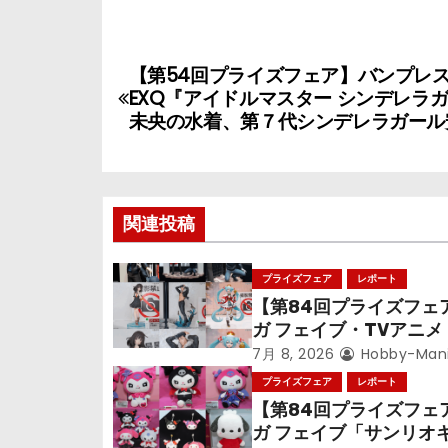
投
【第54回プライズフェア】バンプレ
稿
EXQ『アイドルマスター シンデレラ
未央の水着、第７代シンデレラガール
ナ
ビ
ゲ
関連投稿
ー
プライズフェア
レポート
シ
【第84回プライズフェ
ガ フェイブ・TVアニ
ョ
偵コナン』TVアニメ『
7月 8, 2026
Hobby-Man
戦』『〈物語〉シリー
プライズフェア
レポート
ン
音ミク」
【第84回プライズフェ
ガ フェイブ「サンリオ