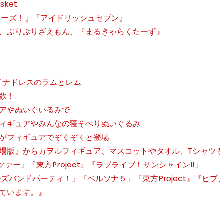
sket
ターズ！』『アイドリッシュセブン』
、ぶりぶりざえもん、『まるきゃらくたーず』
イナドレスのラムとレム
数！
アやぬいぐいるみで
ィギュアやみんなの寝そべりぬいぐるみ
がフィギュアでぞくぞくと登場
場版』からカヲルフィギュア、マスコットやタオル、Tシャツ
ー』『東方Project』『ラブライブ！サンシャイン!!』
ズバンドパーティ！』『ペルソナ５』『東方Project』『ヒプ
ています。』