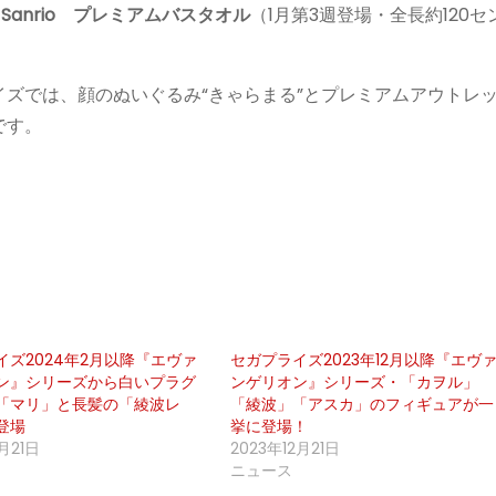
ed by Sanrio プレミアムバスタオル
（1月第3週登場・全長約120セ
ズでは、顔のぬいぐるみ“きゃらまる”とプレミアムアウトレ
です。
イズ2024年2月以降『エヴァ
セガプライズ2023年12月以降『エヴ
ン』シリーズから白いプラグ
ンゲリオン』シリーズ・「カヲル」
「マリ」と長髪の「綾波レ
「綾波」「アスカ」のフィギュアが一
登場
挙に登場！
月21日
2023年12月21日
ニュース