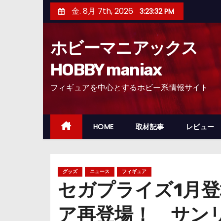
コ
金. 8月 7th, 2026
3:23:34 PM
ン
テ
ホビーマニアックス
ン
ツ
HOBBY maniax
へ
フィギュアを中心とするホビー系情報サイト
ス
キ
ッ
HOME
取材記事
レビュー
プ
グッズ
ニュース
フィギュア
セガプライズ1月登
ア再登場！ サン