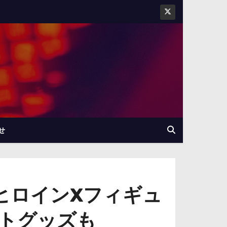
せ
のヒロインXフィギュ
トグッズも