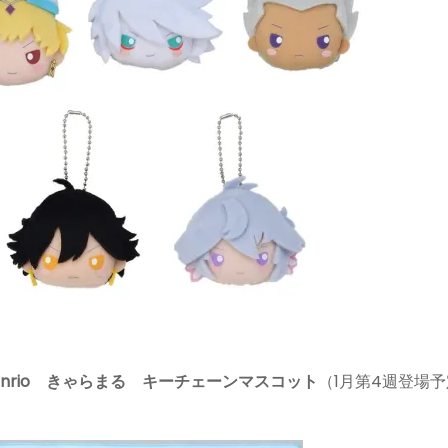
ed by Sanrio きゃらまる キーチェーンマスコット
（1月第4週登場