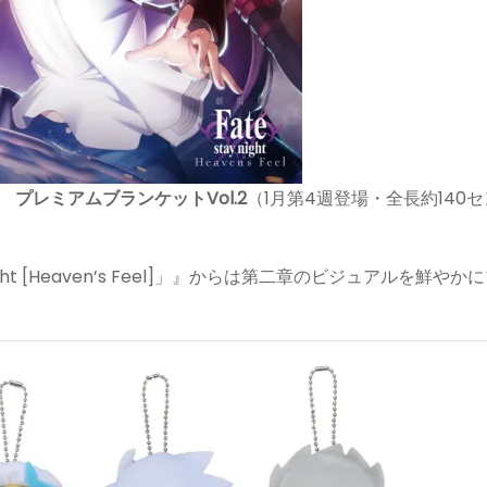
eel]」 プレミアムブランケットVol.2
（1月第4週登場・全長約140
ght [Heaven’s Feel]」』からは第二章のビジュアルを鮮やか