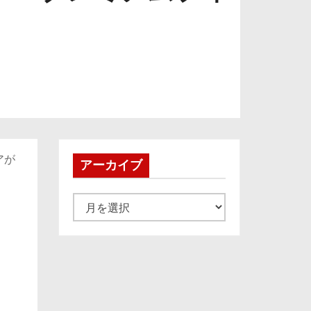
アが
アーカイブ
ア
ー
カ
イ
ブ