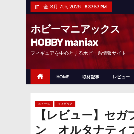
コ
金. 8月 7th, 2026
8:37:58 PM
ン
テ
ホビーマニアックス
ン
ツ
HOBBY maniax
へ
フィギュアを中心とするホビー系情報サイト
ス
キ
ッ
HOME
取材記事
レビュー
プ
ニュース
フィギュア
【レビュー】セガ
ン オルタナティ