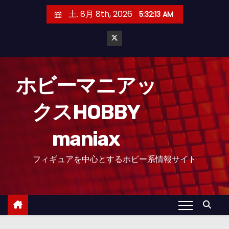
コ
土. 8月 8th, 2026
5:32:14 AM
ン
テ
ン
ツ
へ
ホビーマニアッ
ス
クスHOBBY
キ
ッ
maniax
プ
フィギュアを中心とするホビー系情報サイト