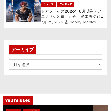
アが登場！
ニュース
フィギュア
セガプライズ2026年8月以降・ア
ニメ『刃牙道』から「範馬勇次郎」
が登場ッッ!!
7月 29, 2026
Hobby-Maniax
アーカイブ
ア
ー
カ
イ
ブ
You missed