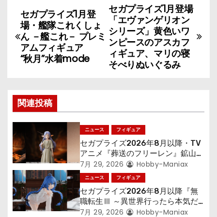
セガプライズ1月登場
投
セガプライズ1月登
「エヴァンゲリオン
場・艦隊これくしょ
稿
シリーズ」黄色いワ
ん －艦これ－ プレミ
ンピースのアスカフ
アムフィギュア
ナ
ィギュア、マリの寝
“秋月”水着mode
そべりぬいぐるみ
ビ
ゲ
関連投稿
ー
シ
ニュース
フィギュア
セガプライズ2026年8月以降・TV
ョ
アニメ『葬送のフリーレン』鉱山で
300年働くことになっっちゃった
7月 29, 2026
Hobby-Maniax
ン
「フリーレン」を立体化！
ニュース
フィギュア
セガプライズ2026年8月以降『無
職転生Ⅲ ～異世界行ったら本気だ
す～』から「ロキシー」のフィギュ
7月 29, 2026
Hobby-Maniax