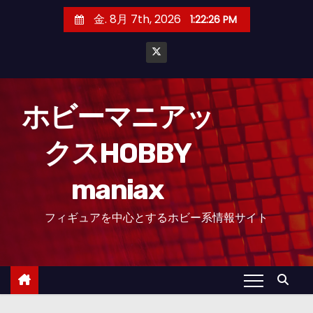
コ
金. 8月 7th, 2026
1:22:27 PM
ン
テ
ン
ツ
へ
ホビーマニアッ
ス
クスHOBBY
キ
ッ
maniax
プ
フィギュアを中心とするホビー系情報サイト