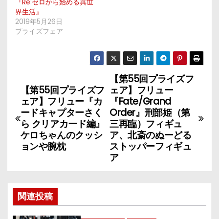
『Re:ゼロから始める異世
界生活』
2019年5月26日
プライズフェア
【第55回プライズフ
投
【第55回プライズフ
ェア】フリュー
稿
ェア】フリュー『カ
『Fate/Grand
ードキャプターさく
Order』刑部姫（第
ナ
ら クリアカード編』
三再臨）フィギュ
ケロちゃんのクッシ
ア、北斎のぬーどる
ビ
ョンや腕枕
ストッパーフィギュ
ア
ゲ
ー
関連投稿
シ