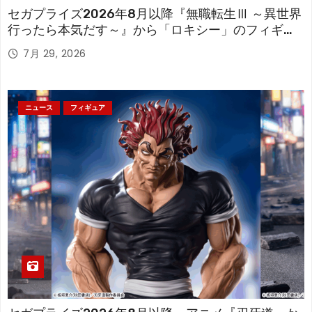
セガプライズ2026年8月以降『無職転生Ⅲ ～異世界
行ったら本気だす～』から「ロキシー」のフィギュ
アが登場！
7月 29, 2026
ニュース
フィギュア