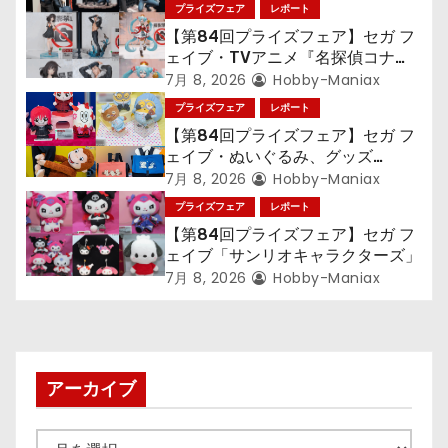
ョ
プライズフェア
レポート
【第84回プライズフェア】セガ フ
ン
ェイブ・TVアニメ『名探偵コナ
ン』TVアニメ『呪術廻戦』『〈物
7月 8, 2026
Hobby-Maniax
語〉シリーズ』「初音ミク」
プライズフェア
レポート
【第84回プライズフェア】セガ フ
ェイブ・ぬいぐるみ、グッズ
『LiSA』『ミニオン』『おさるの
7月 8, 2026
Hobby-Maniax
ジョージ』『ポケットモンスター』
プライズフェア
レポート
【第84回プライズフェア】セガ フ
ェイブ「サンリオキャラクターズ」
7月 8, 2026
Hobby-Maniax
アーカイブ
ア