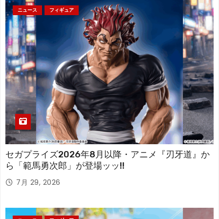
ニュース
フィギュア
セガプライズ2026年8月以降・アニメ『刃牙道』か
ら「範馬勇次郎」が登場ッッ!!
7月 29, 2026