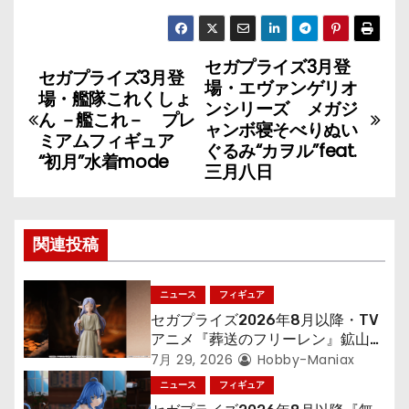
セガプライズ3月登
投
セガプライズ3月登
場・エヴァンゲリオ
場・艦隊これくしょ
稿
ンシリーズ メガジ
ん －艦これ－ プレ
ャンボ寝そべりぬい
ミアムフィギュア
ナ
ぐるみ“カヲル”feat.
“初月”水着mode
三月八日
ビ
ゲ
関連投稿
ー
シ
ニュース
フィギュア
セガプライズ2026年8月以降・TV
ョ
アニメ『葬送のフリーレン』鉱山で
300年働くことになっっちゃった
7月 29, 2026
Hobby-Maniax
ン
「フリーレン」を立体化！
ニュース
フィギュア