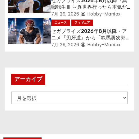
セガプライズ2026年8月以降『無
職転生Ⅲ ～異世界行ったら本気だ
す～』から「ロキシー」のフィギュ
7月 29, 2026
Hobby-Maniax
アが登場！
ニュース
フィギュア
セガプライズ2026年8月以降・ア
ニメ『刃牙道』から「範馬勇次郎」
が登場ッッ!!
7月 29, 2026
Hobby-Maniax
アーカイブ
ア
ー
カ
イ
ブ