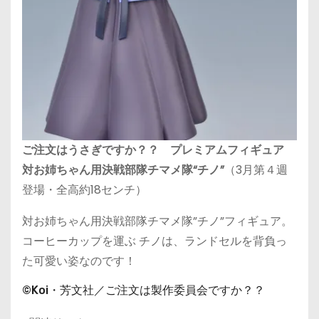
ご注文はうさぎですか？？ プレミアムフィギュア
対お姉ちゃん用決戦部隊チマメ隊“チノ”
（3月第４週
登場・全高約18センチ）
対お姉ちゃん⽤決戦部隊チマメ隊”チノ”フィギュア。
コーヒーカップを運ぶ チノは、ランドセルを背負っ
た可愛い姿なのです！
©Koi・芳文社／ご注文は製作委員会ですか？？