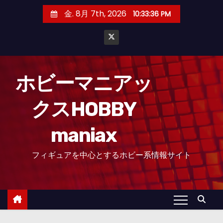
コ
金. 8月 7th, 2026
10:33:37 PM
ン
テ
ン
ツ
へ
ホビーマニアッ
ス
クスHOBBY
キ
ッ
maniax
プ
フィギュアを中心とするホビー系情報サイト