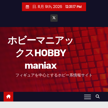
コ
日. 8月 9th, 2026
12:31:18 PM
ン
テ
ン
ツ
へ
ホビーマニアッ
ス
クスHOBBY
キ
ッ
maniax
プ
フィギュアを中心とするホビー系情報サイト