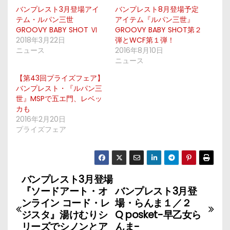
バンプレスト3月登場アイ
バンプレスト8月登場予定
テム・ルパン三世
アイテム『ルパン三世』
GROOVY BABY SHOT Ⅵ
GROOVY BABY SHOT第２
2018年3月22日
弾とWCF第１弾！
ニュース
2016年8月10日
ニュース
【第43回プライズフェア】
バンプレスト・『ルパン三
世』MSPで五エ門、レベッ
カも
2016年2月20日
プライズフェア
バンプレスト3月登場
投
『ソードアート・オ
バンプレスト3月登
稿
ンライン コード・レ
場・らんま１／２
ジスタ』湯けむりシ
Q posket-早乙女ら
ナ
リーズでシノンとア
んま-