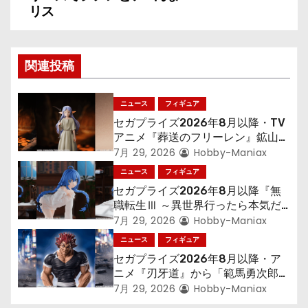
リス
ビ
ゲ
関連投稿
ー
シ
ニュース
フィギュア
セガプライズ2026年8月以降・TV
ョ
アニメ『葬送のフリーレン』鉱山で
300年働くことになっっちゃった
7月 29, 2026
Hobby-Maniax
ン
「フリーレン」を立体化！
ニュース
フィギュア
セガプライズ2026年8月以降『無
職転生Ⅲ ～異世界行ったら本気だ
す～』から「ロキシー」のフィギュ
7月 29, 2026
Hobby-Maniax
アが登場！
ニュース
フィギュア
セガプライズ2026年8月以降・ア
ニメ『刃牙道』から「範馬勇次郎」
が登場ッッ!!
7月 29, 2026
Hobby-Maniax