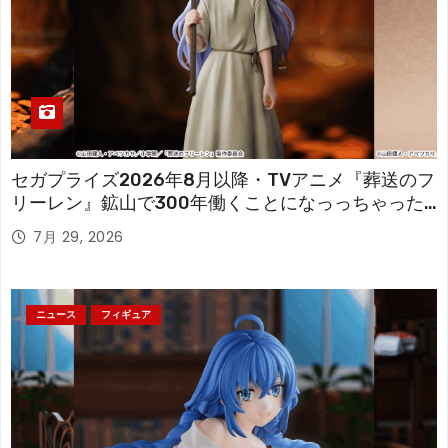
セガプライズ2026年8月以降・TVアニメ『葬送のフ
リーレン』鉱山で300年働くことになっっちゃった
「フリーレン」を立体化！
7月 29, 2026
ニュース
フィギュア