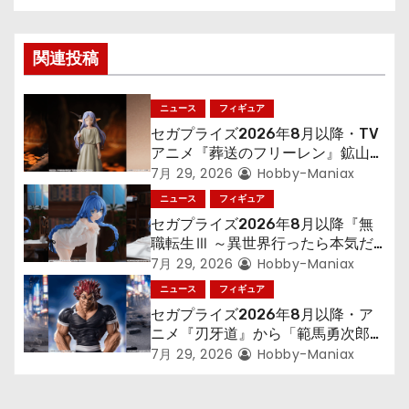
ビ
ゲ
関連投稿
ー
ニュース
フィギュア
シ
セガプライズ2026年8月以降・TV
アニメ『葬送のフリーレン』鉱山で
ョ
300年働くことになっっちゃった
7月 29, 2026
Hobby-Maniax
「フリーレン」を立体化！
ニュース
フィギュア
ン
セガプライズ2026年8月以降『無
職転生Ⅲ ～異世界行ったら本気だ
す～』から「ロキシー」のフィギュ
7月 29, 2026
Hobby-Maniax
アが登場！
ニュース
フィギュア
セガプライズ2026年8月以降・ア
ニメ『刃牙道』から「範馬勇次郎」
が登場ッッ!!
7月 29, 2026
Hobby-Maniax