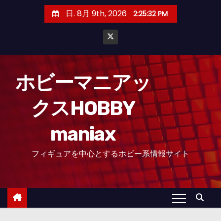
コ
日. 8月 9th, 2026
2:25:33 PM
ン
テ
ン
ツ
へ
ホビーマニアッ
ス
クスHOBBY
キ
ッ
maniax
プ
フィギュアを中心とするホビー系情報サイト