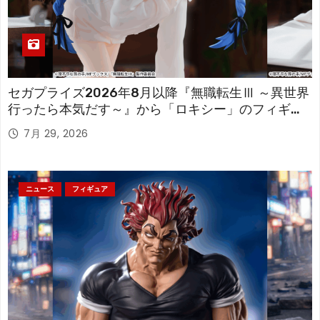
セガプライズ2026年8月以降『無職転生Ⅲ ～異世界
行ったら本気だす～』から「ロキシー」のフィギュ
アが登場！
7月 29, 2026
ニュース
フィギュア