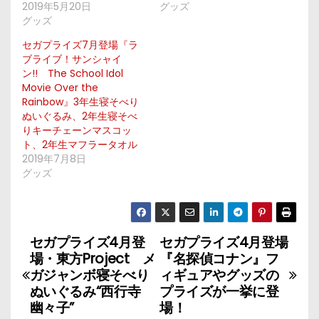
2019年5月20日
グッズ
グッズ
セガプライズ7月登場『ラ
ブライブ！サンシャイ
ン!! The School Idol
Movie Over the
Rainbow』3年生寝そべり
ぬいぐるみ、2年生寝そべ
りキーチェーンマスコッ
ト、2年生マフラータオル
2019年7月8日
グッズ
セガプライズ4月登
セガプライズ4月登場
投
場・東方Project メ
『名探偵コナン』フ
稿
ガジャンボ寝そべり
ィギュアやグッズの
ぬいぐるみ“西行寺
プライズが一挙に登
ナ
幽々子”
場！