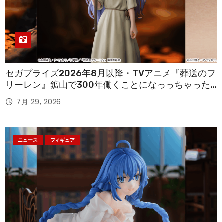
セガプライズ2026年8月以降・TVアニメ『葬送のフ
リーレン』鉱山で300年働くことになっっちゃった
「フリーレン」を立体化！
7月 29, 2026
ニュース
フィギュア