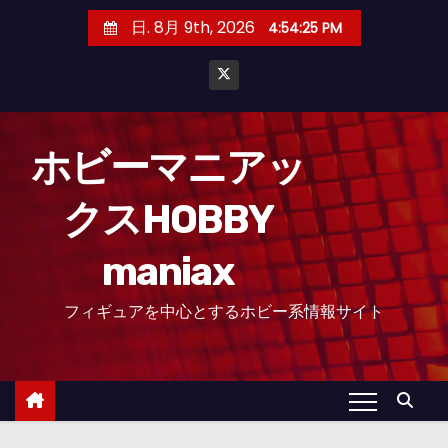
コ
日. 8月 9th, 2026
4:54:26 PM
ン
テ
ン
ツ
へ
ホビーマニアッ
ス
クスHOBBY
キ
ッ
maniax
プ
フィギュアを中心とするホビー系情報サイト