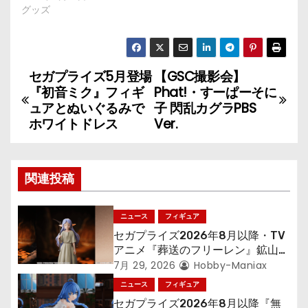
グッズ
セガプライズ5月登場
【GSC撮影会】
投
『初音ミク』フィギ
Phat!・すーぱーそに
稿
ュアとぬいぐるみで
子 閃乱カグラPBS
ホワイトドレス
Ver.
ナ
ビ
関連投稿
ゲ
ニュース
フィギュア
ー
セガプライズ2026年8月以降・TV
シ
アニメ『葬送のフリーレン』鉱山で
300年働くことになっっちゃった
7月 29, 2026
Hobby-Maniax
ョ
「フリーレン」を立体化！
ニュース
フィギュア
セガプライズ2026年8月以降『無