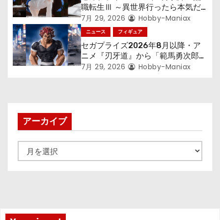
ン
職転生Ⅲ ～異世界行ったら本気だ
す～』から「ロキシー」のフィギュ
7月 29, 2026
Hobby-Maniax
アが登場！
ニュース
フィギュア
セガプライズ2026年8月以降・ア
ニメ『刃牙道』から「範馬勇次郎」
が登場ッッ!!
7月 29, 2026
Hobby-Maniax
アーカイブ
ア
ー
カ
イ
ブ