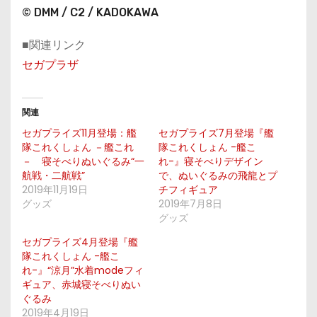
© DMM / C2 / KADOKAWA
■関連リンク
セガプラザ
関連
セガプライズ11月登場：艦
セガプライズ7月登場『艦
隊これくしょん －艦これ
隊これくしょん -艦こ
－ 寝そべりぬいぐるみ“一
れ-』寝そべりデザイン
航戦・二航戦”
で、ぬいぐるみの飛龍とプ
2019年11月19日
チフィギュア
グッズ
2019年7月8日
グッズ
セガプライズ4月登場『艦
隊これくしょん -艦こ
れ-』“涼月”水着modeフィ
ギュア、赤城寝そべりぬい
ぐるみ
2019年4月19日