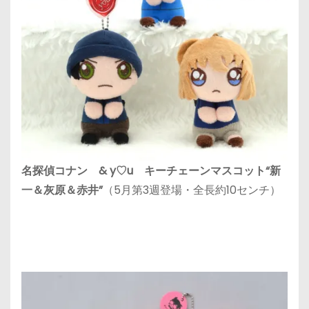
名探偵コナン & y♡u キーチェーンマスコット“新
一＆灰原＆赤井”
（5月第3週登場・全長約10センチ）