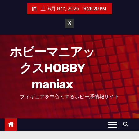
コ
土. 8月 8th, 2026
9:26:22 PM
ン
テ
ン
ツ
へ
ホビーマニアッ
ス
クスHOBBY
キ
ッ
maniax
プ
フィギュアを中心とするホビー系情報サイト