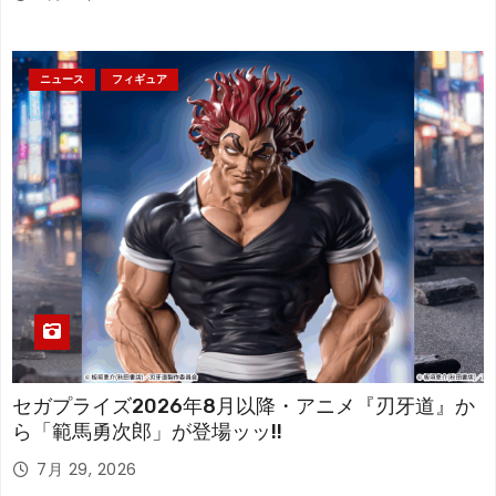
ニュース
フィギュア
セガプライズ2026年8月以降・アニメ『刃牙道』か
ら「範馬勇次郎」が登場ッッ!!
7月 29, 2026