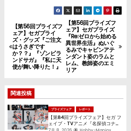
【第56回プライズフ
投
【第56回プライズフ
ェア】セガプライズ
ェア】セガプライ
稿
『Re:ゼロから始める
ズ・グッズ『ご注文
異世界生活』ぬいぐ
はうさぎです
ナ
るみでキャビンアテ
か？？』『ゾンビラ
ンダント姿のラムと
ンドサガ』『私に天
ビ
レム、教師姿のエミ
使が舞い降りた！』
リア
ゲ
ー
関連投稿
シ
ョ
プライズフェア
レポート
【第84回プライズフェア】セガ フ
ン
ェイブ・TVアニメ『名探偵コナ
ン』TVアニメ『呪術廻戦』『〈物
7月 8, 2026
Hobby-Maniax