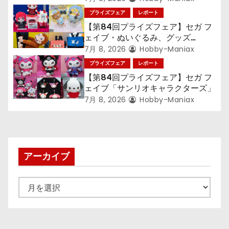
語〉シリーズ』「初音ミク」
プライズフェア
レポート
【第84回プライズフェア】セガ フ
ェイブ・ぬいぐるみ、グッズ
『LiSA』『ミニオン』『おさるの
7月 8, 2026
Hobby-Maniax
ジョージ』『ポケットモンスター』
プライズフェア
レポート
【第84回プライズフェア】セガ フ
ェイブ「サンリオキャラクターズ」
7月 8, 2026
Hobby-Maniax
アーカイブ
ア
ー
カ
イ