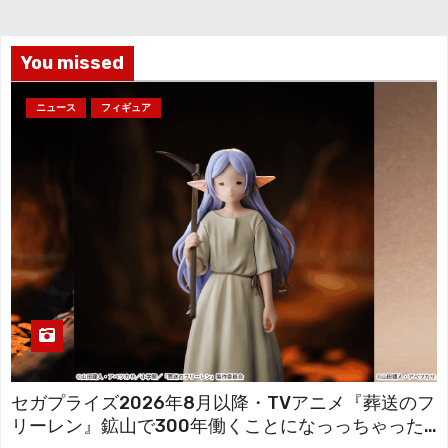
ブ
You missed
ニュース
フィギュア
セガプライズ2026年8月以降・TVアニメ『葬送のフ
リーレン』鉱山で300年働くことになっっちゃった