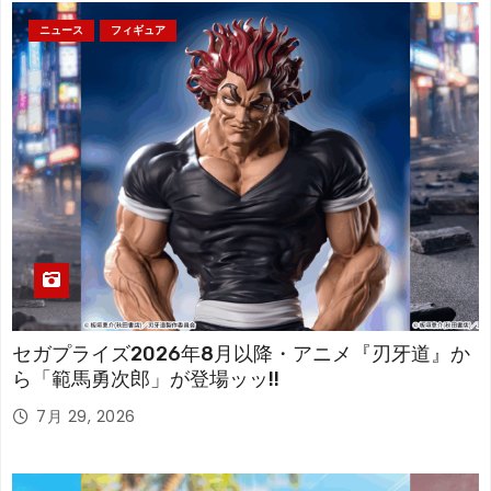
ニュース
フィギュア
セガプライズ2026年8月以降・アニメ『刃牙道』か
ら「範馬勇次郎」が登場ッッ!!
7月 29, 2026