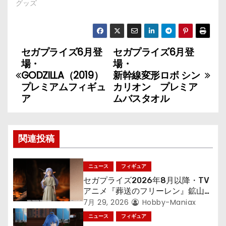
グッズ
セガプライズ6月登
セガプライズ6月登
投
場・
場・
稿
GODZILLA（2019）
新幹線変形ロボ シン
プレミアムフィギュ
カリオン プレミア
ナ
ア
ムバスタオル
ビ
ゲ
関連投稿
ー
ニュース
フィギュア
シ
セガプライズ2026年8月以降・TV
アニメ『葬送のフリーレン』鉱山で
ョ
300年働くことになっっちゃった
7月 29, 2026
Hobby-Maniax
「フリーレン」を立体化！
ニュース
フィギュア