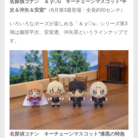
名探偵コナン ＆ y♡u キーチェーンマスコット“平
次＆沖矢＆安室”
（6月第3週登場・全長約10センチ）
いろいろなポーズが楽しめる「＆ y♡u」シリーズ第3
弾は服部平次、安室透、沖矢昴というラインナップで
す。
名探偵コナン キーチェーンマスコット“漆黒の特急