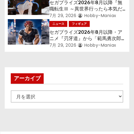
ン
セガプライズ2026年8月以降『無
職転生Ⅲ ～異世界行ったら本気だ
す～』から「ロキシー」のフィギュ
7月 29, 2026
Hobby-Maniax
アが登場！
ニュース
フィギュア
セガプライズ2026年8月以降・ア
ニメ『刃牙道』から「範馬勇次郎」
が登場ッッ!!
7月 29, 2026
Hobby-Maniax
アーカイブ
ア
ー
カ
イ
ブ