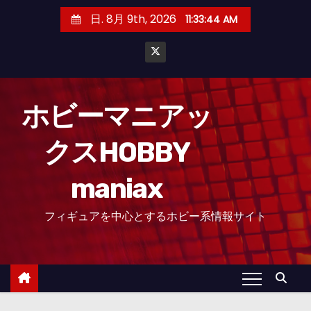
コ
日. 8月 9th, 2026
11:33:45 AM
ン
テ
ン
ツ
へ
ホビーマニアッ
ス
クスHOBBY
キ
ッ
maniax
プ
フィギュアを中心とするホビー系情報サイト