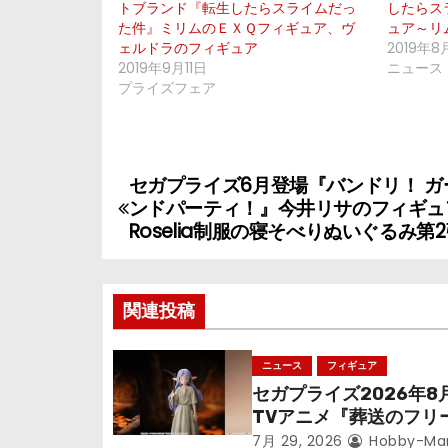
トブランド『転生したらスライムだっ
したらス
た件』ミリムのＥＸＱフィギュア、ヴ
ュア～リム
ェルドラのフィギュア
2019年8
2019年9月11日
ニュース
プライズフェア
セガプライズ6月登場『バンドリ！ ガ
投
ンドパーティ！』今井リサのフィギュ
稿
Roselia制服の寝そべりぬいぐるみ第
ナ
関連投稿
ビ
ゲ
ニュース
フィギュア
セガプライズ2026年8
ー
TVアニメ『葬送のフリ
シ
ン』鉱山で300年働く
7月 29, 2026
Hobby-Ma