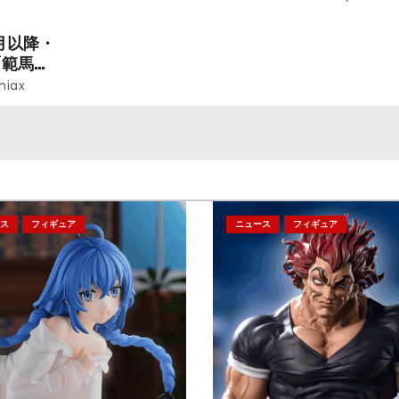
レン」を
のフィギュアが登場！
月以降・
「範馬勇
niax
ス
フィギュア
ニュース
フィギュア