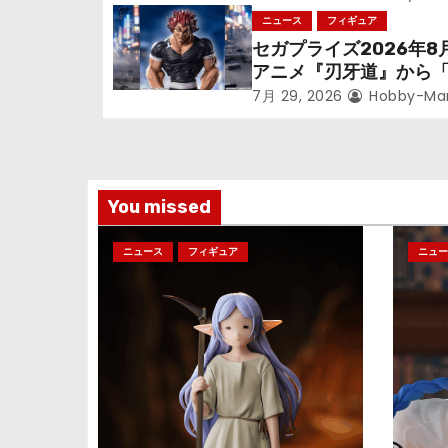
っっちゃった「フリー
ニュース
フィギュア
ョ
立体化！
セガプライズ2026年8
アニメ『刃牙道』から
ン
次郎」が登場ッッ!!
7月 29, 2026
Hobby-Ma
You missed
ニュース
フィギュア
ニュー