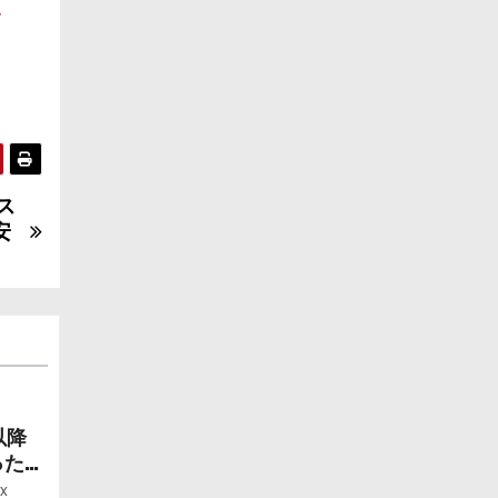
ム
ス
安
以降
ったら
ー」
x