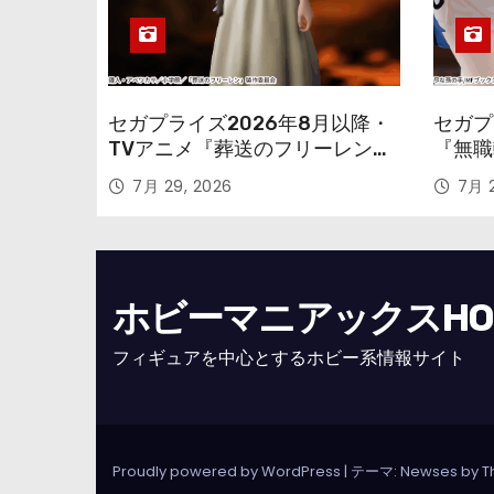
セガプライズ2026年8月以降・
セガプ
TVアニメ『葬送のフリーレン』
『無職
鉱山で300年働くことになっっ
本気だ
7月 29, 2026
7月 2
ちゃった「フリーレン」を立体
のフィ
化！
ホビーマニアックスHOBB
フィギュアを中心とするホビー系情報サイト
Proudly powered by WordPress
|
テーマ: Newses by
T