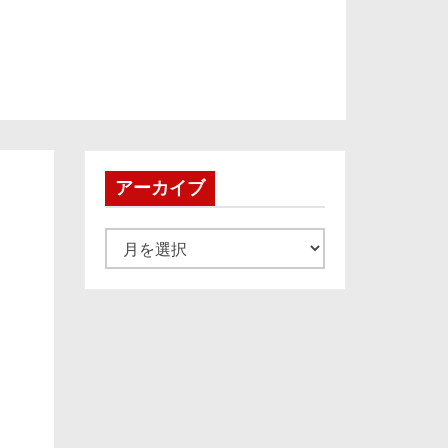
アーカイブ
ア
ー
カ
イ
ブ