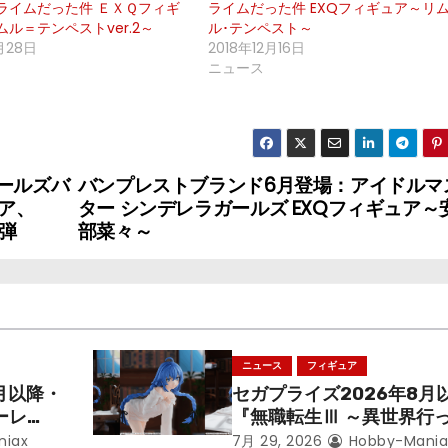
ライムだった件 ＥＸＱフィギ
ライムだった件 EXQフィギュア～リ
ル＝テンペストver.2～
ル･テンペスト～
月28日
2018年12月16日
ニュース
ールズバ
バンプレストブランド6月登場：アイドルマ
ア、
ター シンデレラガールズ EXQフィギュア～
2弾
部菜々～
ニュース
フィギュア
月以降・
セガプライズ2026年8月
ーレ
『無職転生Ⅲ ～異世界行
ことにな
本気だす～』から「ロキシ
niax
7月 29, 2026
Hobby-Mania