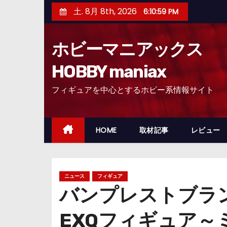
コ
土. 8月 8th, 2026
6:11:00 PM
ン
テ
ホビーマニアックス
ン
ツ
HOBBY maniax
へ
フィギュアを中心とするホビー系情報サイト
ス
キ
ッ
HOME
取材記事
レビュー
プ
ニュース
フィギュア
バンプレストブラ
EXQフィギュア～