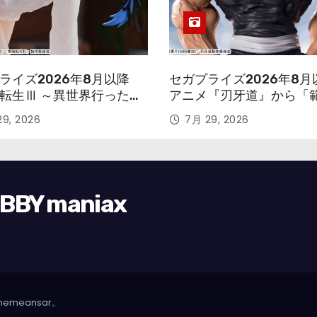
ライズ2026年8月以降
セガプライズ2026年8月
転生Ⅲ ～異世界行ったら
アニメ『刃牙道』から「
す～』から「ロキシー」
次郎」が登場ッッ!!
9, 2026
7月 29, 2026
ギュアが登場！
Y maniax
hemeansar
。