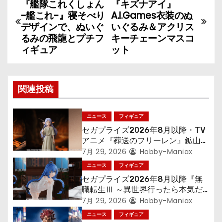
『艦隊これくしょん
『キズナアイ』
稿
-艦これ-』寝そべり
A.I.Games衣装のぬ
デザインで、ぬいぐ
いぐるみ＆アクリス
ナ
るみの飛龍とプチフ
キーチェーンマスコ
ィギュア
ット
ビ
ゲ
関連投稿
ー
シ
ニュース
フィギュア
セガプライズ2026年8月以降・TV
ョ
アニメ『葬送のフリーレン』鉱山で
300年働くことになっっちゃった
7月 29, 2026
Hobby-Maniax
ン
「フリーレン」を立体化！
ニュース
フィギュア
セガプライズ2026年8月以降『無
職転生Ⅲ ～異世界行ったら本気だ
す～』から「ロキシー」のフィギュ
7月 29, 2026
Hobby-Maniax
アが登場！
ニュース
フィギュア