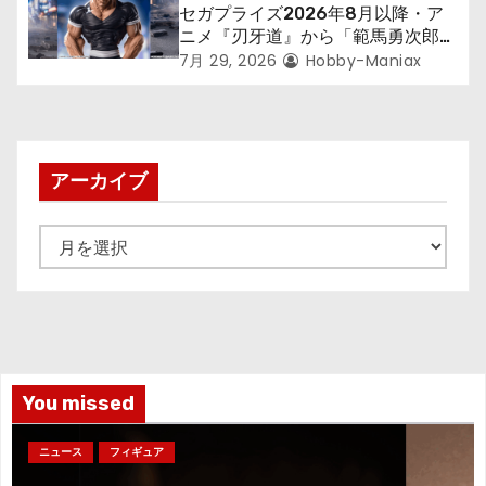
セガプライズ2026年8月以降・ア
ニメ『刃牙道』から「範馬勇次郎」
が登場ッッ!!
7月 29, 2026
Hobby-Maniax
アーカイブ
ア
ー
カ
イ
ブ
You missed
ニュース
フィギュア