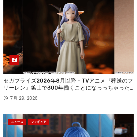
セガプライズ2026年8月以降・TVアニメ『葬送のフ
リーレン』鉱山で300年働くことになっっちゃった
「フリーレン」を立体化！
7月 29, 2026
ニュース
フィギュア