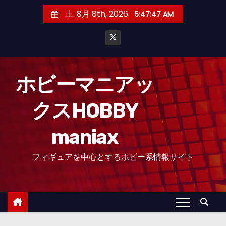
コ
土. 8月 8th, 2026
5:47:49 AM
ン
テ
ン
ツ
へ
ホビーマニアッ
ス
クスHOBBY
キ
ッ
maniax
プ
フィギュアを中心とするホビー系情報サイト