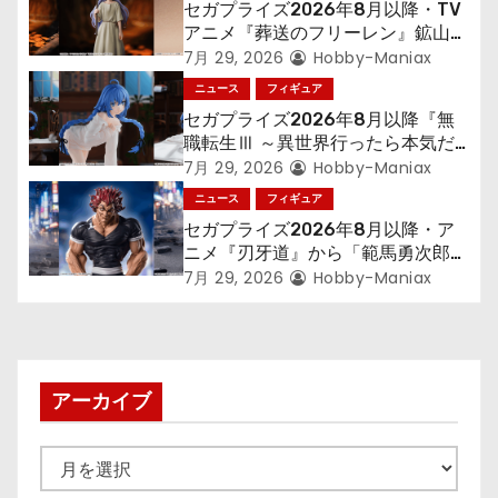
セガプライズ2026年8月以降・TV
ョ
アニメ『葬送のフリーレン』鉱山で
300年働くことになっっちゃった
7月 29, 2026
Hobby-Maniax
ン
「フリーレン」を立体化！
ニュース
フィギュア
セガプライズ2026年8月以降『無
職転生Ⅲ ～異世界行ったら本気だ
す～』から「ロキシー」のフィギュ
7月 29, 2026
Hobby-Maniax
アが登場！
ニュース
フィギュア
セガプライズ2026年8月以降・ア
ニメ『刃牙道』から「範馬勇次郎」
が登場ッッ!!
7月 29, 2026
Hobby-Maniax
アーカイブ
ア
ー