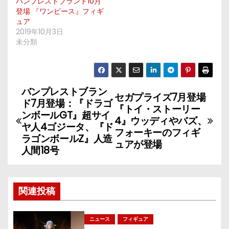
バンプレストブランド10月
登場 『ワンピース』フィギ
ュア
2019年10月3日
未分類
バンプレストブラン
投
セガプライズ7月登場
ド7月登場：『ドラゴ
『トイ・ストーリー
稿
ンボールGT』超サイ
4』ウッディやバズ、
ヤ人4ゴジータ、『ド
フォーキーのフィギ
ナ
ラゴンボールZ』人造
ュアが登場
人間18号
ビ
ゲ
関連投稿
ー
シ
ニュース
フィギュア