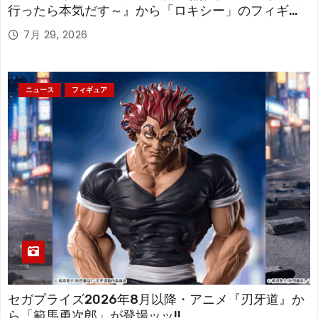
行ったら本気だす～』から「ロキシー」のフィギュ
アが登場！
7月 29, 2026
ニュース
フィギュア
セガプライズ2026年8月以降・アニメ『刃牙道』か
ら「範馬勇次郎」が登場ッッ!!