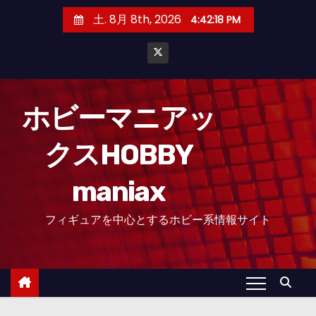
コ
土. 8月 8th, 2026
4:42:19 PM
ン
テ
ン
ツ
へ
ホビーマニアッ
ス
クスHOBBY
キ
ッ
maniax
プ
フィギュアを中心とするホビー系情報サイト