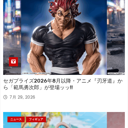
セガプライズ2026年8月以降・アニメ『刃牙道』か
ら「範馬勇次郎」が登場ッッ!!
7月 29, 2026
ニュース
フィギュア