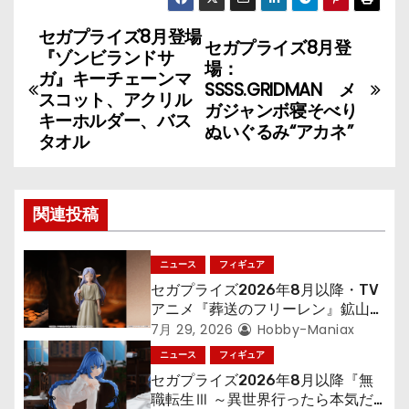
セガプライズ8月登場
投
セガプライズ8月登
『ゾンビランドサ
場：
稿
ガ』キーチェーンマ
SSSS.GRIDMAN メ
スコット、アクリル
ガジャンボ寝そべり
ナ
キーホルダー、バス
ぬいぐるみ“アカネ”
タオル
ビ
ゲ
関連投稿
ー
シ
ニュース
フィギュア
セガプライズ2026年8月以降・TV
ョ
アニメ『葬送のフリーレン』鉱山で
300年働くことになっっちゃった
7月 29, 2026
Hobby-Maniax
ン
「フリーレン」を立体化！
ニュース
フィギュア
セガプライズ2026年8月以降『無
職転生Ⅲ ～異世界行ったら本気だ