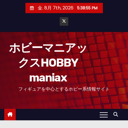
コ
金. 8月 7th, 2026
5:38:56 PM
ン
テ
ン
ツ
へ
ホビーマニアッ
ス
クスHOBBY
キ
ッ
maniax
プ
フィギュアを中心とするホビー系情報サイト