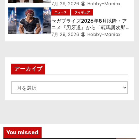
す～』から「ロキシー」のフィギュ
7月 29, 2026
Hobby-Maniax
アが登場！
ニュース
フィギュア
セガプライズ2026年8月以降・ア
ニメ『刃牙道』から「範馬勇次郎」
が登場ッッ!!
7月 29, 2026
Hobby-Maniax
アーカイブ
ア
ー
カ
イ
ブ
You missed