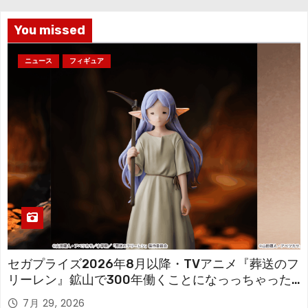
ブ
You missed
ニュース
フィギュア
セガプライズ2026年8月以降・TVアニメ『葬送のフ
リーレン』鉱山で300年働くことになっっちゃった
「フリーレン」を立体化！
7月 29, 2026