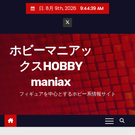
コ
日. 8月 9th, 2026
9:44:40 AM
ン
テ
ン
ツ
へ
ホビーマニアッ
ス
クスHOBBY
キ
ッ
maniax
プ
フィギュアを中心とするホビー系情報サイト