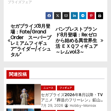
プライズフェア
セガプライズ8月登
投
バンプレストブラン
場：Fate/Grand
ド8月登場：Re:ゼロ
稿
Order スーパープ
から始める異世界生
レミアムフィギュ
活 ＥＸＱフィギュア
ナ
ア“ライダー/イシュ
～レムvol.3～
タル”
ビ
ゲ
関連投稿
ー
シ
ニュース
フィギュア
セガプライズ2026年8月以降・TV
ョ
アニメ『葬送のフリーレン』鉱山で
300年働くことになっっちゃった
7月 29, 2026
Hobby-Maniax
「フリーレン」を立体化！