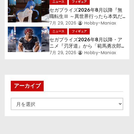
ン
ニュース
フィギュア
セガプライズ2026年8月以降『無
職転生Ⅲ ～異世界行ったら本気だ
す～』から「ロキシー」のフィギュ
7月 29, 2026
Hobby-Maniax
アが登場！
ニュース
フィギュア
セガプライズ2026年8月以降・ア
ニメ『刃牙道』から「範馬勇次郎」
が登場ッッ!!
7月 29, 2026
Hobby-Maniax
アーカイブ
ア
ー
カ
イ