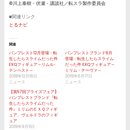
©川上泰樹・伏瀬・講談社／転スラ製作委員会
■関連リンク
とるナビ
関連
バンプレスト12月登場・転
バンプレストブランド6月
生したらスライムだった件
登場：転生したらスライム
EXQフィギュア～リムル･
だった件 EXQフィギュア～
テンペスト～
ミリム・ナーヴァ～
2018年12月16日
2019年6月17日
ニュース
ニュース
【第57回プライズフェア】
バンプレストブランド『転
生したらスライムだった
件』ミリムのＥＸＱフィギ
ュア、ヴェルドラのフィギ
ュア
2019年9月11日