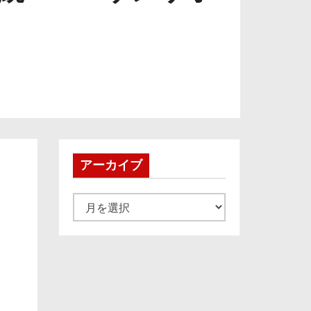
アーカイブ
ア
ー
カ
イ
ブ