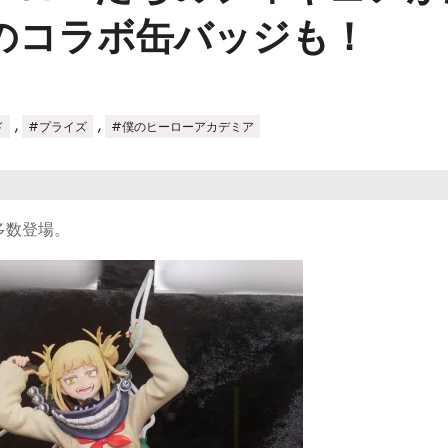
のコラボ缶バッジも！
,
,
ド
#プライズ
#僕のヒーローアカデミア
多数登場。