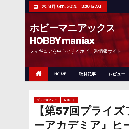
コ
木. 8月 6th, 2026
2:20:17 AM
ン
テ
ホビーマニアックス
ン
ツ
HOBBY maniax
へ
フィギュアを中心とするホビー系情報サイト
ス
キ
ッ
HOME
取材記事
レビュー
プ
プライズフェア
レポート
【第57回プライ
ーアカデミア』ヒ