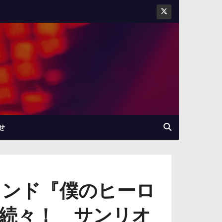
せ
ランド『僕のヒーロ
続々！ サンリオ