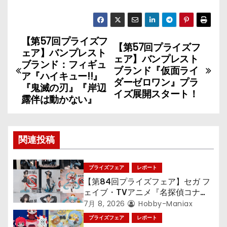
【第57回プライズフ
投
【第57回プライズフ
ェア】バンプレスト
ェア】バンプレスト
稿
ブランド：フィギュ
ブランド『仮面ライ
ア『ハイキュー!!』
ダーゼロワン』プラ
ナ
『鬼滅の刃』『岸辺
イズ展開スタート！
露伴は動かない』
ビ
ゲ
関連投稿
ー
シ
プライズフェア
レポート
【第84回プライズフェア】セガ フ
ョ
ェイブ・TVアニメ『名探偵コナ
ン』TVアニメ『呪術廻戦』『〈物
7月 8, 2026
Hobby-Maniax
ン
語〉シリーズ』「初音ミク」
プライズフェア
レポート