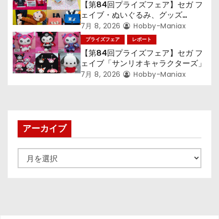
【第84回プライズフェア】セガ フ
ェイブ・ぬいぐるみ、グッズ
『LiSA』『ミニオン』『おさるの
7月 8, 2026
Hobby-Maniax
ジョージ』『ポケットモンスター』
プライズフェア
レポート
【第84回プライズフェア】セガ フ
ェイブ「サンリオキャラクターズ」
7月 8, 2026
Hobby-Maniax
アーカイブ
ア
ー
カ
イ
ブ