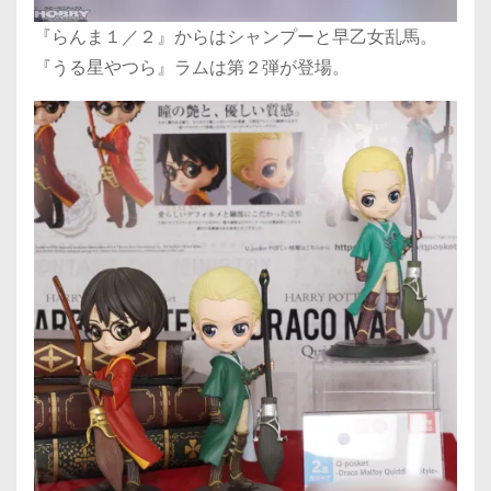
『らんま１／２』からはシャンプーと早乙女乱馬。
『うる星やつら』ラムは第２弾が登場。