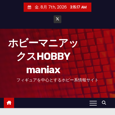
コ
金. 8月 7th, 2026
3:15:18 AM
ン
テ
ン
ツ
へ
ホビーマニアッ
ス
クスHOBBY
キ
ッ
maniax
プ
フィギュアを中心とするホビー系情報サイト