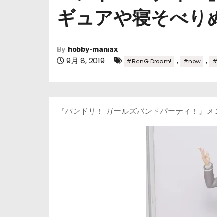
ギュアや寝そべり
By
hobby-maniax
9月 8, 2019
,
,
#BanG Dream!
#new
『バンドリ！ ガールズバンドパーティ！』