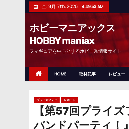
コ
金. 8月 7th, 2026
4:49:54 AM
ン
テ
ホビーマニアックス
ン
ツ
HOBBY maniax
へ
フィギュアを中心とするホビー系情報サイト
ス
キ
ッ
HOME
取材記事
レビュー
プ
プライズフェア
レポート
【第57回プライズ
バンドパーティ！