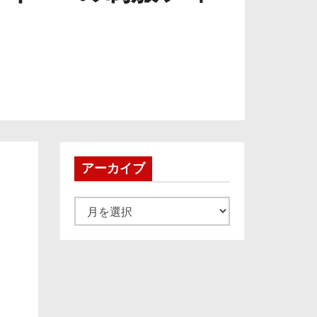
アーカイブ
ア
ー
カ
イ
ブ