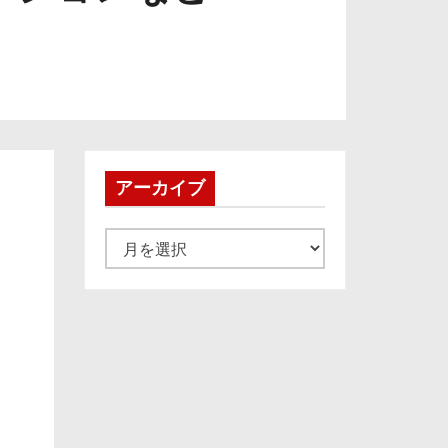
アーカイブ
ア
ー
カ
イ
ブ