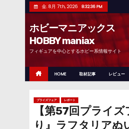
コ
金. 8月 7th, 2026
8:32:37 PM
ン
テ
ホビーマニアックス
ン
ツ
HOBBY maniax
へ
フィギュアを中心とするホビー系情報サイト
ス
キ
ッ
HOME
取材記事
レビュー
プ
プライズフェア
レポート
【第57回プライ
り』ラフタリアぬい