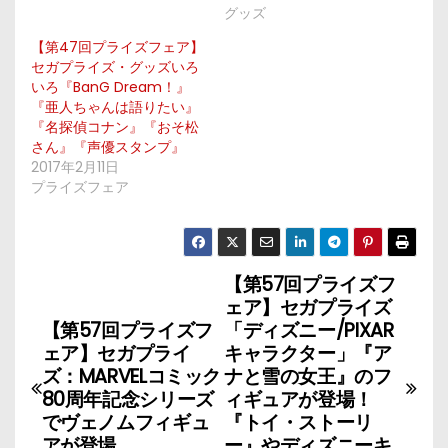
グッズ
【第47回プライズフェア】
セガプライズ・グッズいろ
いろ『BanG Dream！』
『亜人ちゃんは語りたい』
『名探偵コナン』『おそ松
さん』『声優スタンプ』
2017年2月11日
プライズフェア
【第57回プライズフ
投
ェア】セガプライズ
稿
【第57回プライズフ
「ディズニー/PIXAR
ェア】セガプライ
キャラクター」『ア
ナ
ズ：MARVELコミック
ナと雪の女王』のフ
80周年記念シリーズ
ィギュアが登場！
ビ
でヴェノムフィギュ
『トイ・ストーリ
アが登場
ー』やディズニーキ