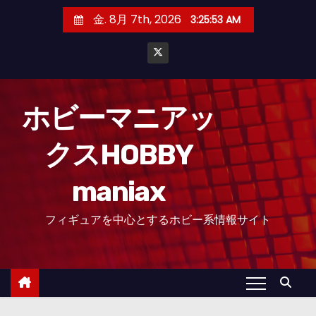
コ
金. 8月 7th, 2026
3:25:54 AM
ン
テ
ン
ツ
へ
ホビーマニアッ
ス
クスHOBBY
キ
ッ
maniax
プ
フィギュアを中心とするホビー系情報サイト