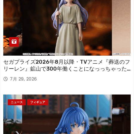
セガプライズ2026年8月以降・TVアニメ『葬送のフ
リーレン』鉱山で300年働くことになっっちゃった
「フリーレン」を立体化！
7月 29, 2026
ニュース
フィギュア