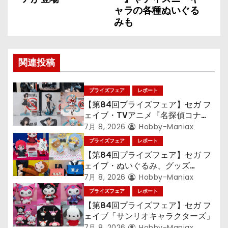
ゲ
ャラの各種ぬいぐる
みも
ー
シ
関連投稿
ョ
ン
プライズフェア
レポート
【第84回プライズフェア】セガ フ
ェイブ・TVアニメ『名探偵コナ
ン』TVアニメ『呪術廻戦』『〈物
7月 8, 2026
Hobby-Maniax
語〉シリーズ』「初音ミク」
プライズフェア
レポート
【第84回プライズフェア】セガ フ
ェイブ・ぬいぐるみ、グッズ
『LiSA』『ミニオン』『おさるの
7月 8, 2026
Hobby-Maniax
ジョージ』『ポケットモンスター』
プライズフェア
レポート
【第84回プライズフェア】セガ フ
ェイブ「サンリオキャラクターズ」
7月 8, 2026
Hobby-Maniax