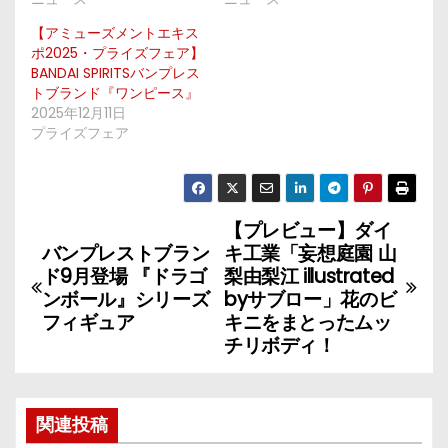
【アミューズメントエキス
ポ2025・プライズフェア】
BANDAI SPIRITSバンプレス
トブランド『ワンピース』
2025年12月11日
プライズフェア
【プレビュー】ダイ
投
バンプレストブラン
キ工業「妄想庭園 山
稿
ド9月登場 『ドラゴ
梨由梨江 illustrated
ンボール』シリーズ
byサブロー」花のビ
ナ
フィギュア
キニをまとったムッ
チリボディ！
ビ
ゲ
関連投稿