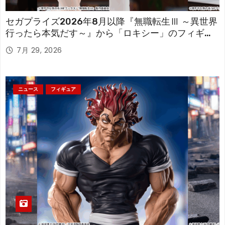
セガプライズ2026年8月以降『無職転生Ⅲ ～異世界
行ったら本気だす～』から「ロキシー」のフィギュ
アが登場！
7月 29, 2026
ニュース
フィギュア