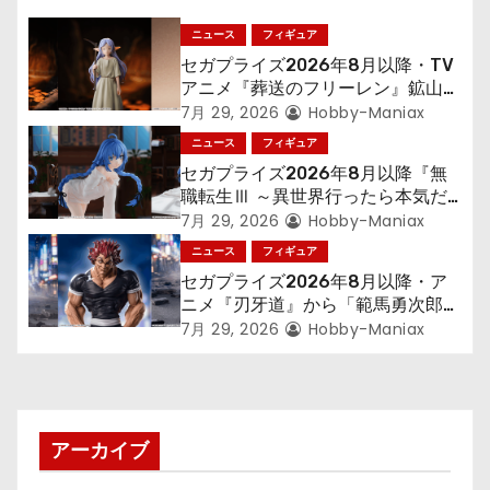
ー
シ
ニュース
フィギュア
セガプライズ2026年8月以降・TV
ョ
アニメ『葬送のフリーレン』鉱山で
300年働くことになっっちゃった
7月 29, 2026
Hobby-Maniax
ン
「フリーレン」を立体化！
ニュース
フィギュア
セガプライズ2026年8月以降『無
職転生Ⅲ ～異世界行ったら本気だ
す～』から「ロキシー」のフィギュ
7月 29, 2026
Hobby-Maniax
アが登場！
ニュース
フィギュア
セガプライズ2026年8月以降・ア
ニメ『刃牙道』から「範馬勇次郎」
が登場ッッ!!
7月 29, 2026
Hobby-Maniax
アーカイブ