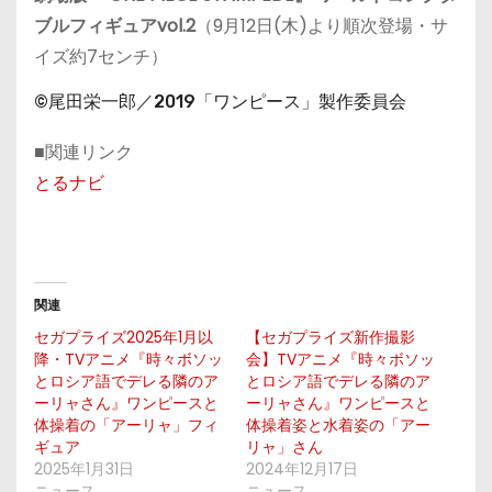
ブルフィギュアvol.2
（9月12日(木)より順次登場・サ
イズ約7センチ）
©尾田栄一郎／2019「ワンピース」製作委員会
■関連リンク
とるナビ
関連
セガプライズ2025年1月以
【セガプライズ新作撮影
降・TVアニメ『時々ボソッ
会】TVアニメ『時々ボソッ
とロシア語でデレる隣のア
とロシア語でデレる隣のア
ーリャさん』ワンピースと
ーリャさん』ワンピースと
体操着の「アーリャ」フィ
体操着姿と水着姿の「アー
ギュア
リャ」さん
2025年1月31日
2024年12月17日
ニュース
ニュース