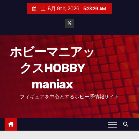
コ
土. 8月 8th, 2026
5:23:27 AM
ン
テ
ン
ツ
へ
ホビーマニアッ
ス
クスHOBBY
キ
ッ
maniax
プ
フィギュアを中心とするホビー系情報サイト