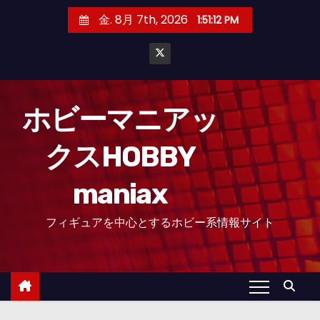
コ
金. 8月 7th, 2026
1:51:13 PM
ン
テ
ン
ツ
へ
ホビーマニアッ
ス
クスHOBBY
キ
ッ
maniax
プ
フィギュアを中心とするホビー系情報サイト