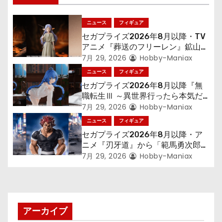
ゲ
ニュース
フィギュア
ー
セガプライズ2026年8月以降・TV
シ
アニメ『葬送のフリーレン』鉱山で
300年働くことになっっちゃった
7月 29, 2026
Hobby-Maniax
ョ
「フリーレン」を立体化！
ニュース
フィギュア
セガプライズ2026年8月以降『無
ン
職転生Ⅲ ～異世界行ったら本気だ
す～』から「ロキシー」のフィギュ
7月 29, 2026
Hobby-Maniax
アが登場！
ニュース
フィギュア
セガプライズ2026年8月以降・ア
ニメ『刃牙道』から「範馬勇次郎」
が登場ッッ!!
7月 29, 2026
Hobby-Maniax
アーカイブ