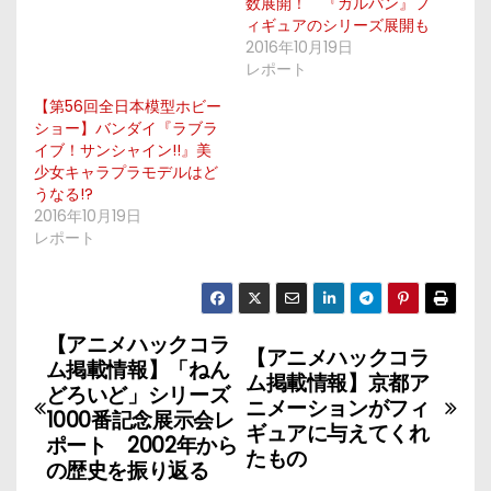
数展開！ 『ガルパン』フ
ィギュアのシリーズ展開も
2016年10月19日
レポート
【第56回全日本模型ホビー
ショー】バンダイ『ラブラ
イブ！サンシャイン!!』美
少女キャラプラモデルはど
うなる!?
2016年10月19日
レポート
【アニメハックコラ
投
【アニメハックコラ
ム掲載情報】「ねん
ム掲載情報】京都ア
稿
どろいど」シリーズ
ニメーションがフィ
1000番記念展示会レ
ギュアに与えてくれ
ナ
ポート 2002年から
たもの
の歴史を振り返る