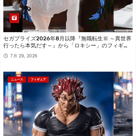
セガプライズ2026年8月以降『無職転生Ⅲ ～異世界
行ったら本気だす～』から「ロキシー」のフィギュ
アが登場！
7月 29, 2026
ニュース
フィギュア