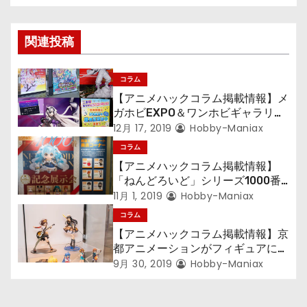
ビ
ゲ
関連投稿
ー
シ
コラム
【アニメハックコラム掲載情報】メ
ョ
ガホビEXPO＆ワンホビギャラリー
で振り返る2019年のフィギュアト
12月 17, 2019
Hobby-Maniax
ン
レンド、2020年イベントまとめ
コラム
【アニメハックコラム掲載情報】
「ねんどろいど」シリーズ1000番
記念展示会レポート 2002年から
11月 1, 2019
Hobby-Maniax
の歴史を振り返る
コラム
【アニメハックコラム掲載情報】京
都アニメーションがフィギュアに与
えてくれたもの
9月 30, 2019
Hobby-Maniax