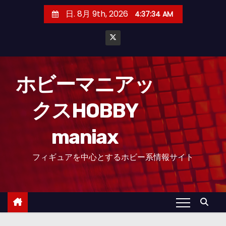
コ
日. 8月 9th, 2026
4:37:34 AM
ン
テ
ン
ツ
へ
ホビーマニアッ
ス
クスHOBBY
キ
ッ
maniax
プ
フィギュアを中心とするホビー系情報サイト