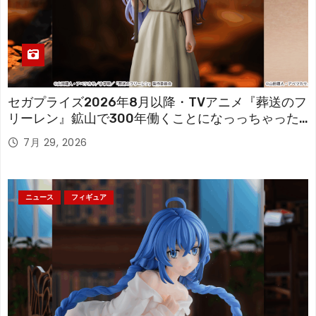
セガプライズ2026年8月以降・TVアニメ『葬送のフ
リーレン』鉱山で300年働くことになっっちゃった
「フリーレン」を立体化！
7月 29, 2026
ニュース
フィギュア