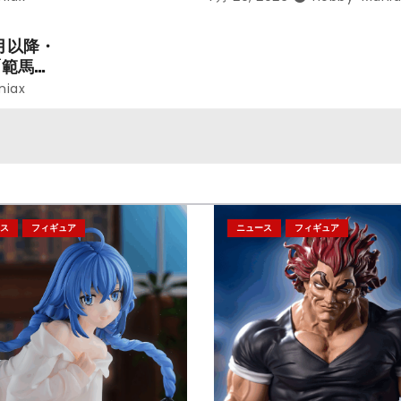
レン」を
のフィギュアが登場！
月以降・
「範馬勇
niax
ス
フィギュア
ニュース
フィギュア