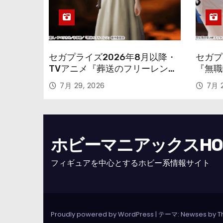
セガプライズ2026年8月以降・
セガプ
TVアニメ『葬送のフリーレン』
『無職
鉱山で300年働くことになっっ
本気だ
7月 29, 2026
7月 2
ちゃった「フリーレン」を立体
のフィ
化！
ホビーマニアックスHOBB
フィギュアを中心とするホビー系情報サイト
Proudly powered by WordPress
|
テーマ: Newses by
T