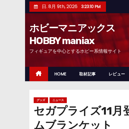
コ
日. 8月 9th, 2026
3:23:11 PM
ン
テ
ホビーマニアックス
ン
ツ
HOBBY maniax
へ
フィギュアを中心とするホビー系情報サイト
ス
キ
ッ
HOME
取材記事
レビュー
プ
グッズ
ニュース
セガプライズ11
ムブランケット