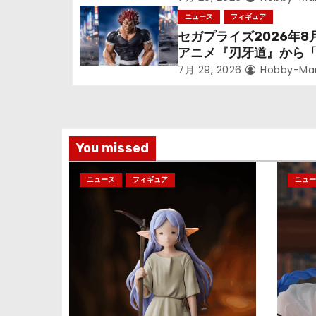
シ
っっちゃった「フリー
ニュース
フィギュア
ョ
立体化！
セガプライズ2026年8
アニメ『刃牙道』から
ン
次郎」が登場ッッ!!
7月 29, 2026
Hobby-Ma
You missed
ニュース
フィギュア
ニュー