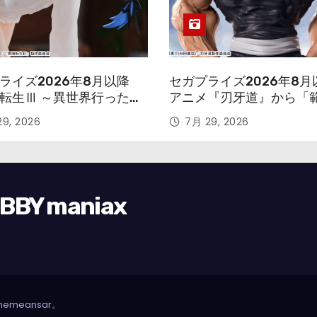
ライズ2026年8月以降
セガプライズ2026年8月
転生Ⅲ ～異世界行ったら
アニメ『刃牙道』から「
す～』から「ロキシー」
次郎」が登場ッッ!!
9, 2026
7月 29, 2026
ギュアが登場！
Y maniax
hemeansar
。