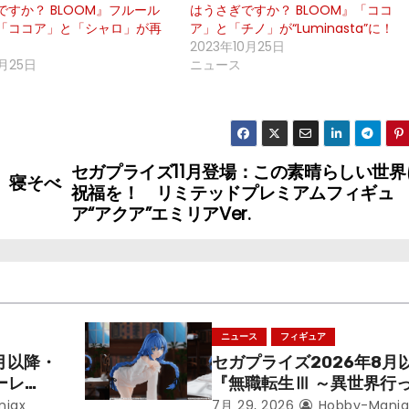
ですか？ BLOOM』フルール
はうさぎですか？ BLOOM』「ココ
「ココア」と「シャロ」が再
ア」と「チノ」が“Luminasta”に！
2023年10月25日
月25日
ニュース
セガプライズ11月登場：この素晴らしい世界
 寝そべ
祝福を！ リミテッドプレミアムフィギュ
ア“アクア”エミリアVer.
ニュース
フィギュア
月以降・
セガプライズ2026年8月
ーレ
『無職転生Ⅲ ～異世界行
ことにな
本気だす～』から「ロキシ
niax
7月 29, 2026
Hobby-Mania