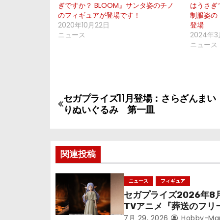
ぎですか？ BLOOM』サンタ姿のチノ
はうさぎ
のフィギュアが登場です！
制服姿の
2020年10月22日
登場
ニュース
2024年3
ニュース
投
セガプライズ11月登場：さらざんまい
りぬいぐるみ 第一皿
稿
ナ
関連投稿
ビ
ゲ
ニュース
フィギュア
セガプライズ2026年8
ー
TVアニメ『葬送のフリ
ン』鉱山で300年働く
7月 29, 2026
Hobby-Ma