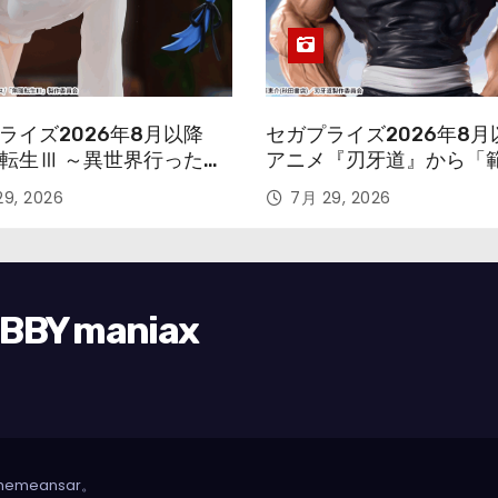
ライズ2026年8月以降
セガプライズ2026年8月
転生Ⅲ ～異世界行ったら
アニメ『刃牙道』から「
す～』から「ロキシー」
次郎」が登場ッッ!!
9, 2026
7月 29, 2026
ギュアが登場！
Y maniax
hemeansar
。