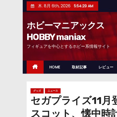
コ
木. 8月 6th, 2026
5:54:30 AM
ン
テ
ホビーマニアックス
ン
ツ
HOBBY maniax
へ
フィギュアを中心とするホビー系情報サイト
ス
キ
ッ
HOME
取材記事
レビュー
プ
グッズ
ニュース
セガプライズ11
スコット、懐中時