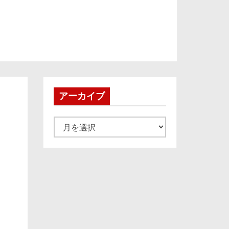
アーカイブ
ア
ー
カ
イ
ブ