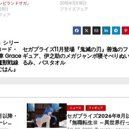
ンビランドサガ』
2019年11月18日
月8日
プライズフェア
フェア
N」シリー
『ロード・
セガプライズ11月登場『鬼滅の刃』善逸のフ
Grace
ギュア、伊之助のメガジャンボ寝そべりぬ
絶対魔獣戦線
るみ、バスタオル
ごはん』
ニュース
フィギュア
月以降・
セガプライズ2026年8月
ーレ
『無職転生Ⅲ ～異世界行