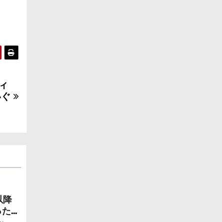
ィ
いぐ
以降
ったら