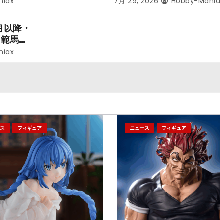
ことにな
本気だす～』から「ロキシ
niax
7月 29, 2026
Hobby-Mania
レン」を
のフィギュアが登場！
月以降・
「範馬勇
niax
ス
フィギュア
ニュース
フィギュア