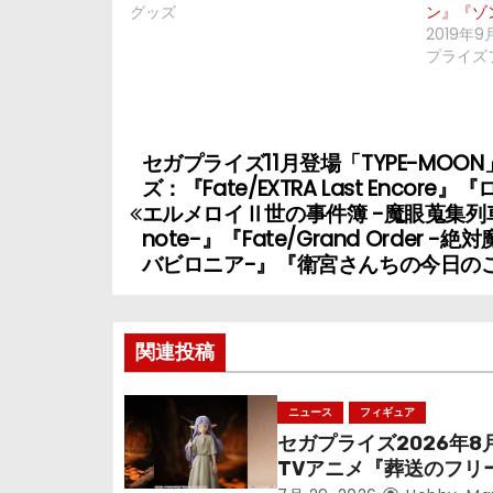
グッズ
ン』『ゾ
2019年9
プライズ
セガプライズ11月登場「TYPE-MOO
投
ズ：『Fate/EXTRA Last Encore』
稿
エルメロイⅡ世の事件簿 -魔眼蒐集列車 
note-』『Fate/Grand Order -
ナ
バビロニア-』『衛宮さんちの今日の
ビ
ゲ
関連投稿
ー
ニュース
フィギュア
シ
セガプライズ2026年8
TVアニメ『葬送のフリ