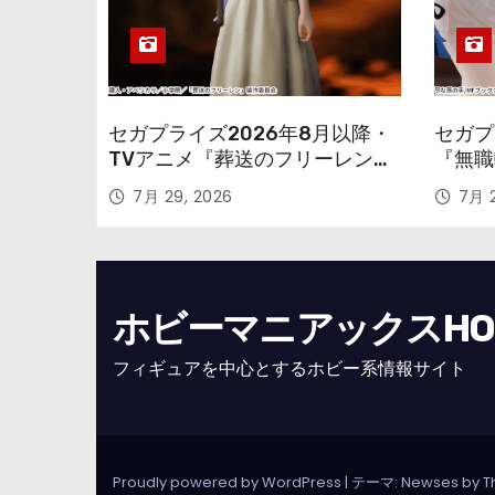
セガプライズ2026年8月以降・
セガプ
TVアニメ『葬送のフリーレン』
『無職
鉱山で300年働くことになっっ
本気だ
7月 29, 2026
7月 2
ちゃった「フリーレン」を立体
のフィ
化！
ホビーマニアックスHOBB
フィギュアを中心とするホビー系情報サイト
Proudly powered by WordPress
|
テーマ: Newses by
T