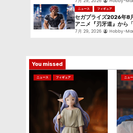
ョ
ン』鉱山で300年働く
7月 29, 2026
Hobby-Ma
っっちゃった「フリー
ニュース
フィギュア
ン
立体化！
セガプライズ2026年8
アニメ『刃牙道』から
次郎」が登場ッッ!!
7月 29, 2026
Hobby-Ma
You missed
ニュース
フィギュア
ニュー