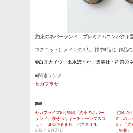
約束のネバーランド プレミアムコンパクト
マスコットはメインの3人。懐中時計は作品
©白井カイウ・出水ぽすか／集英社・約束の
■関連リンク
セガプラザ
関連
セガプライズ8月登場『約束のネバー
【第57
ランド』寝そべりキーチェーンマスコ
ズ：ぬいぐ
ット、UFOつままれ、バスタオル
５』『約
2021年8月27日
く細胞』