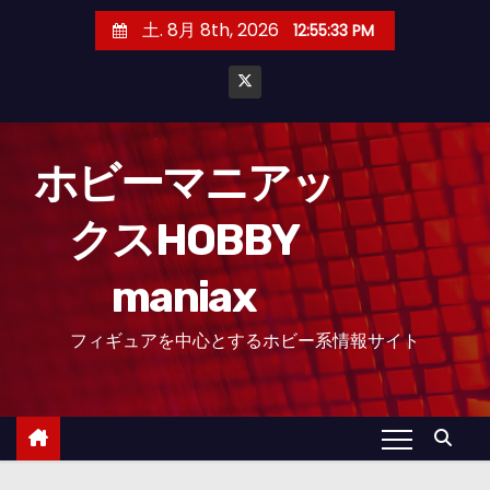
コ
土. 8月 8th, 2026
12:55:35 PM
ン
テ
ン
ツ
へ
ホビーマニアッ
ス
クスHOBBY
キ
ッ
maniax
プ
フィギュアを中心とするホビー系情報サイト