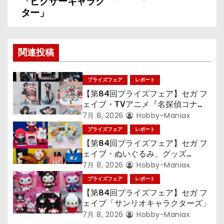
ナ
「ピクサーキャラク
ター」
ビ
ゲ
関連投稿
ー
シ
プライズフェア
レポート
【第84回プライズフェア】セガ フ
ョ
ェイブ・TVアニメ『名探偵コナ
ン』TVアニメ『呪術廻戦』『〈物
7月 8, 2026
Hobby-Maniax
ン
語〉シリーズ』「初音ミク」
プライズフェア
レポート
【第84回プライズフェア】セガ フ
ェイブ・ぬいぐるみ、グッズ
『LiSA』『ミニオン』『おさるの
7月 8, 2026
Hobby-Maniax
ジョージ』『ポケットモンスター』
プライズフェア
レポート
【第84回プライズフェア】セガ フ
ェイブ「サンリオキャラクターズ」
7月 8, 2026
Hobby-Maniax