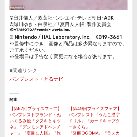
©
臼井儀人／双葉社･シンエイ･テレビ朝日･ADK
©緑川ゆき・白泉社／｢夏目友人帳｣製作委員会
© Nintendo / HAL Laboratory, Inc. KB19-3661
※監修中につき、画像と商品は多少異なりますので、
ご了承ください。
※登場日は予告なく変更になる場合があります。
■関連リンク
バンプレスト・とるナビ
関連
【第57回プライズフェア】
【第49回プライズフェア】
バンプレストブランド：ぬ
バンプレスト『うんこ漢字
いぐるみ他『タヌキとキツ
ドリル』『カードキャプタ
ネ』『デジモンアドベンチ
ーさくら』
ャー』『夏目友人帳』『旅
『SHIROGOMA』『ラスカ