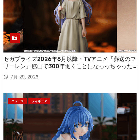
セガプライズ2026年8月以降・TVアニメ『葬送のフ
リーレン』鉱山で300年働くことになっっちゃった
「フリーレン」を立体化！
7月 29, 2026
ニュース
フィギュア