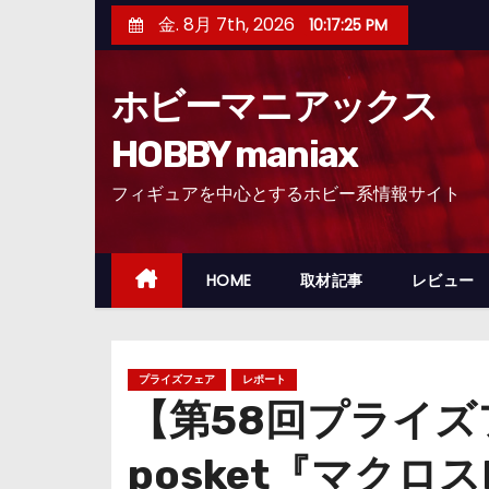
コ
金. 8月 7th, 2026
10:17:26 PM
ン
テ
ホビーマニアックス
ン
ツ
HOBBY maniax
へ
フィギュアを中心とするホビー系情報サイト
ス
キ
ッ
HOME
取材記事
レビュー
プ
プライズフェア
レポート
【第58回プライ
posket『マク