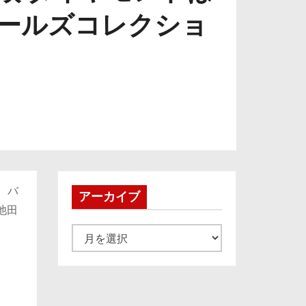
ガールズコレクショ
、バ
アーカイブ
池田
ア
ー
カ
イ