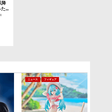
以降
ったら
ー」
x
ニュース
フィギュア