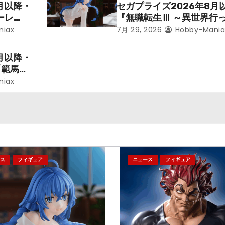
月以降・
セガプライズ2026年8月
ーレ
『無職転生Ⅲ ～異世界行
ことにな
本気だす～』から「ロキシ
niax
7月 29, 2026
Hobby-Mania
レン」を
のフィギュアが登場！
月以降・
「範馬勇
niax
ス
フィギュア
ニュース
フィギュア