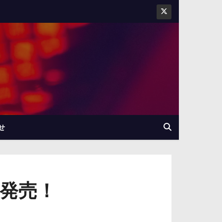
せ
ン発売！