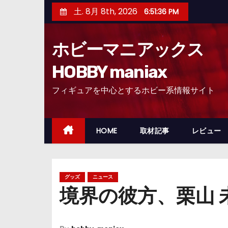
コ
土. 8月 8th, 2026
6:51:37 PM
ン
テ
ホビーマニアックス
ン
ツ
HOBBY maniax
へ
フィギュアを中心とするホビー系情報サイト
ス
キ
ッ
HOME
取材記事
レビュー
プ
グッズ
ニュース
境界の彼方、栗山