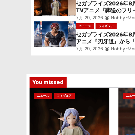
ゲ
セガプライズ2026年8
TVアニメ『葬送のフリ
ー
ン』鉱山で300年働く
7月 29, 2026
Hobby-Ma
シ
っっちゃった「フリー
ニュース
フィギュア
立体化！
セガプライズ2026年8
ョ
アニメ『刃牙道』から
次郎」が登場ッッ!!
ン
7月 29, 2026
Hobby-Ma
You missed
ニュース
フィギュア
ニュー