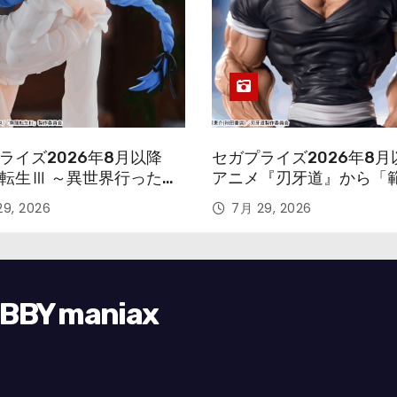
ライズ2026年8月以降
セガプライズ2026年8月
転生Ⅲ ～異世界行ったら
アニメ『刃牙道』から「
す～』から「ロキシー」
次郎」が登場ッッ!!
9, 2026
7月 29, 2026
ギュアが登場！
Y maniax