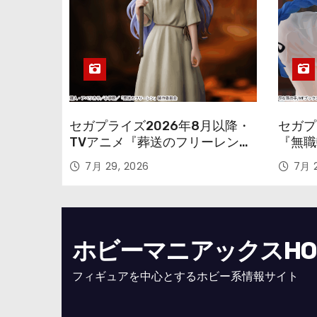
セガプライズ2026年8月以降・
セガプ
TVアニメ『葬送のフリーレン』
『無職
鉱山で300年働くことになっっ
本気だ
7月 29, 2026
7月 2
ちゃった「フリーレン」を立体
のフィ
化！
ホビーマニアックスHOBB
フィギュアを中心とするホビー系情報サイト