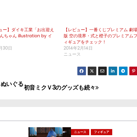
ュー】ダイキ工業「お出迎え
【レビュー】一番くじプレミアム 劇
ゃん illustration by イ
版 空の境界・式と橙子のプレミアム
ィギュアをチェック！
月30日
2014年2月14日
ニュース
ヌぬいぐる
初音ミクＶ3のグッズも続々
ニュース
フィギュア