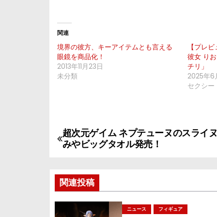
関連
境界の彼方、キーアイテムとも言える
【プレビ
眼鏡を商品化！
彼女 りおんち
2013年11月23日
チリ」
未分類
2025年6
セクシー
超次元ゲイム ネプテューヌのスライ
投
みやビッグタオル発売！
稿
ナ
関連投稿
ビ
ニュース
フィギュア