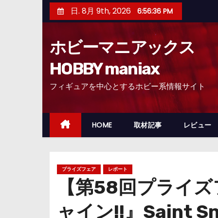
コ
日. 8月 9th, 2026
6:56:37 PM
ン
テ
ホビーマニアックス
ン
ツ
HOBBY maniax
へ
フィギュアを中心とするホビー系情報サイト
ス
キ
ッ
HOME
取材記事
レビュー
プ
プライズフェア
レポート
【第58回プライ
ャイン!!』Sain