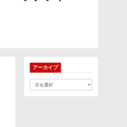
アーカイブ
ア
ー
カ
イ
ブ