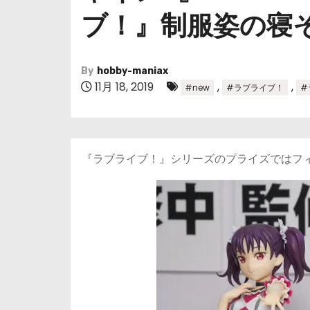
ブ！』制服姿の寝
By
hobby-maniax
11月 18, 2019
,
,
#new
#ラブライブ！
#
『ラブライブ！』シリーズのプライズではフ