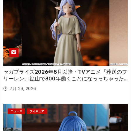
セガプライズ2026年8月以降・TVアニメ『葬送のフ
リーレン』鉱山で300年働くことになっっちゃった
「フリーレン」を立体化！
7月 29, 2026
ニュース
フィギュア