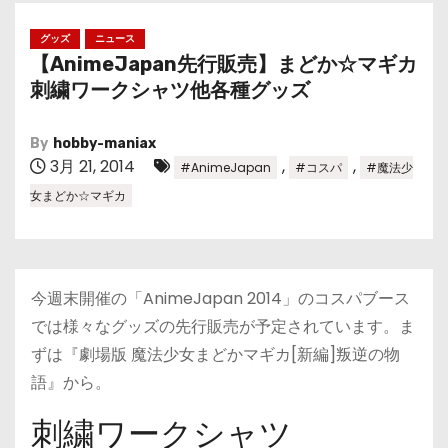
グッズ
ニュース
【AnimeJapan先行販売】まどか☆マギカ
刺繍ワークシャツ他各種グッズ
By
hobby-maniax
3月 21, 2014
,
,
#AnimeJapan
#コスパ
#魔法少
女まどか☆マギカ
今週末開催の「AnimeJapan 2014」のコスパブース
では様々なグッズの先行販売が予定されています。ま
ずは『劇場版 魔法少女まどかマギカ[新編]叛逆の物
語』から。
刺繍ワークシャツ