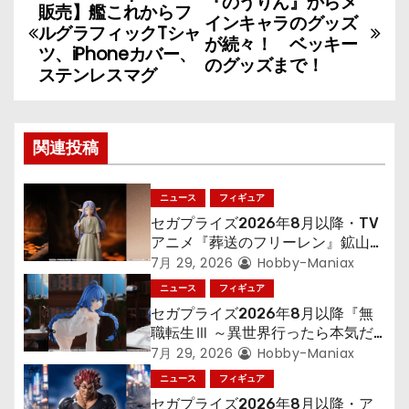
『のうりん』からメ
販売】艦これからフ
インキャラのグッズ
稿
ルグラフィックTシャ
が続々！ ベッキー
ツ、iPhoneカバー、
のグッズまで！
ナ
ステンレスマグ
ビ
ゲ
関連投稿
ー
ニュース
フィギュア
シ
セガプライズ2026年8月以降・TV
アニメ『葬送のフリーレン』鉱山で
ョ
300年働くことになっっちゃった
7月 29, 2026
Hobby-Maniax
「フリーレン」を立体化！
ニュース
フィギュア
ン
セガプライズ2026年8月以降『無
職転生Ⅲ ～異世界行ったら本気だ
す～』から「ロキシー」のフィギュ
7月 29, 2026
Hobby-Maniax
アが登場！
ニュース
フィギュア
セガプライズ2026年8月以降・ア