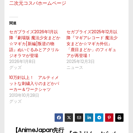
二次元コスパホームページ
関連
セガプライズ2026年1月以
セガプライズ2025年12月以
降『劇場版 魔法少女まどか
降『マギアレコード 魔法少
☆マギカ[新編]叛逆の物
女まどか☆マギカ外伝』
語』ぬいぐるみとアクリル
「鹿目まどか」のフィギュ
ジオラマが登場
アが再登場！
2026年1月8日
2025年12月3日
グッズ
ニュース
10万針以上！ アルティメ
ットな刺繍入りのまどかパ
ーカー＆ワークシャツ
2013年10月28日
グッズ
【AnimeJapan先行
投