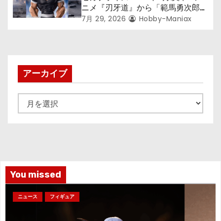
ニメ『刃牙道』から「範馬勇次郎」
が登場ッッ!!
7月 29, 2026
Hobby-Maniax
アーカイブ
ア
ー
カ
イ
ブ
You missed
ニュース
フィギュア