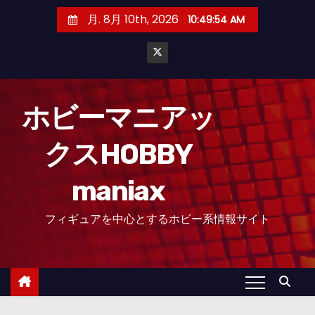
コ
月. 8月 10th, 2026
10:49:55 AM
ン
テ
ン
ツ
へ
ホビーマニアッ
ス
クスHOBBY
キ
ッ
maniax
プ
フィギュアを中心とするホビー系情報サイト