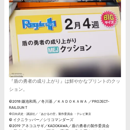
『盾の勇者の成り上がり』は鮮やかなプリントのクッ
ション。
©2018 鎌池和馬
／冬川基
／ＫＡＤＯＫＡＷＡ
／PROJECT-
RAILGUN T
©日向武史・講談社／「あひるの空」製作委員会 ・テレビ東京
© イクニラッパー／シリコマンダーズ
©2019 アネコユサギ／KADOKAWA／盾の勇者の製作委員会