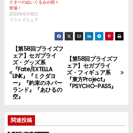
クターのぬいぐるみが続々
登場！
2023年6月18日
プライズフェア
【第58回プライズフ
投
ェア】セガプライ
【第58回プライズフ
稿
ズ・グッズ系
ェア】セガプライ
『Fate/EXTELLA
ズ・フィギュア系
ナ
LINK』『ミクダヨ
『東方Project』
ー』『約束のネバー
『PSYCHO-PASS』
ビ
ランド』『あひるの
空』
ゲ
ー
関連投稿
シ