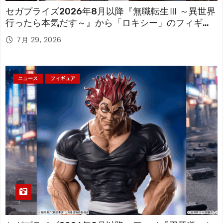
セガプライズ2026年8月以降『無職転生Ⅲ ～異世界
行ったら本気だす～』から「ロキシー」のフィギュ
アが登場！
7月 29, 2026
ニュース
フィギュア