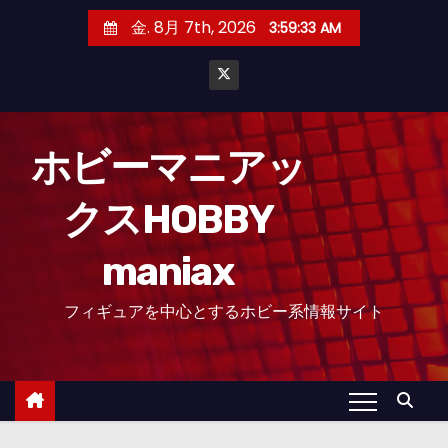
コ
金. 8月 7th, 2026
3:59:34 AM
ン
テ
ン
ツ
へ
ホビーマニアッ
ス
クスHOBBY
キ
ッ
maniax
プ
フィギュアを中心とするホビー系情報サイト