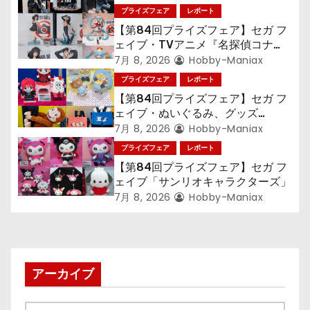
プライズフェア
レポート
ン
【第84回プライズフェア】セガ フ
ェイブ・TVアニメ『名探偵コナ
ン』TVアニメ『呪術廻戦』『〈物
7月 8, 2026
Hobby-Maniax
語〉シリーズ』「初音ミク」
プライズフェア
レポート
【第84回プライズフェア】セガ フ
ェイブ・ぬいぐるみ、グッズ
『LiSA』『ミニオン』『おさるの
7月 8, 2026
Hobby-Maniax
ジョージ』『ポケットモンスター』
プライズフェア
レポート
【第84回プライズフェア】セガ フ
ェイブ「サンリオキャラクターズ」
7月 8, 2026
Hobby-Maniax
アーカイブ