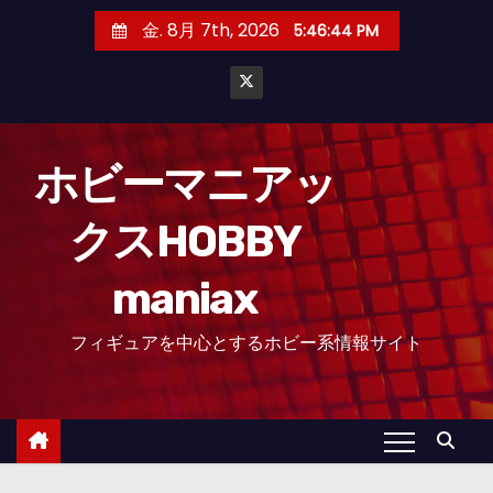
コ
金. 8月 7th, 2026
5:46:47 PM
ン
テ
ン
ツ
へ
ホビーマニアッ
ス
クスHOBBY
キ
ッ
maniax
プ
フィギュアを中心とするホビー系情報サイト