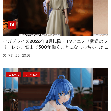
セガプライズ2026年8月以降・TVアニメ『葬送のフ
リーレン』鉱山で300年働くことになっっちゃった
「フリーレン」を立体化！
7月 29, 2026
ニュース
フィギュア