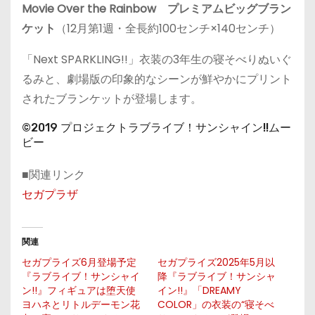
Movie Over the Rainbow プレミアムビッグブラン
ケット
（12月第1週・全長約100センチ×140センチ）
「Next SPARKLING!!」衣装の3年生の寝そべりぬいぐ
るみと、劇場版の印象的なシーンが鮮やかにプリント
されたブランケットが登場します。
©2019 プロジェクトラブライブ！サンシャイン!!ムー
ビー
■関連リンク
セガプラザ
関連
セガプライズ6月登場予定
セガプライズ2025年5月以
『ラブライブ！サンシャイ
降『ラブライブ！サンシャ
ン!!』フィギュアは堕天使
イン!!』「DREAMY
ヨハネとリトルデーモン花
COLOR」の衣装の“寝そべ