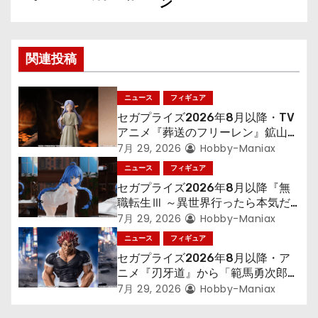
ン
ビ
ゲ
関連投稿
ー
シ
ニュース
フィギュア
セガプライズ2026年8月以降・TV
ョ
アニメ『葬送のフリーレン』鉱山で
300年働くことになっっちゃった
7月 29, 2026
Hobby-Maniax
ン
「フリーレン」を立体化！
ニュース
フィギュア
セガプライズ2026年8月以降『無
職転生Ⅲ ～異世界行ったら本気だ
す～』から「ロキシー」のフィギュ
7月 29, 2026
Hobby-Maniax
アが登場！
ニュース
フィギュア
セガプライズ2026年8月以降・ア
ニメ『刃牙道』から「範馬勇次郎」
が登場ッッ!!
7月 29, 2026
Hobby-Maniax