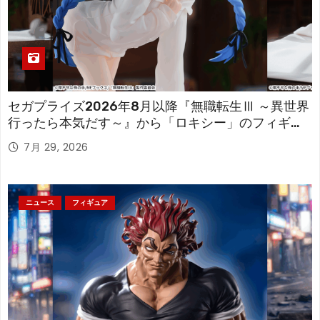
セガプライズ2026年8月以降『無職転生Ⅲ ～異世界
行ったら本気だす～』から「ロキシー」のフィギュ
アが登場！
7月 29, 2026
ニュース
フィギュア