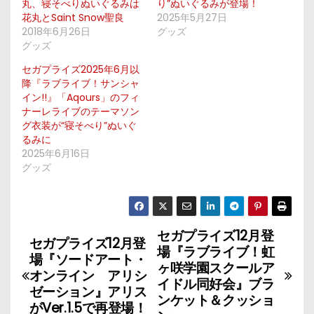
丸、寝そべりぬいぐるみは
り”ぬいぐるみが登場！
花丸とSaint Snow聖良
2025年5月27日
2018年6月26日
グッズ
グッズ
セガプライズ2025年6月以
降『ラブライブ！サンシャ
イン!!』「Aqours」のフィ
ナーレライブのテーマソン
グ衣装が“寝そべり”ぬいぐ
るみに
2025年6月16日
グッズ
セガプライズ12月登
投
セガプライズ12月登
場『ラブライブ！虹
場『ソードアート・
稿
ヶ咲学園スクールア
オンライン アリシ
イドル同好会』ブラ
ゼーション』アリス
ナ
ンケット＆クッショ
がVer.1.5で再登場！