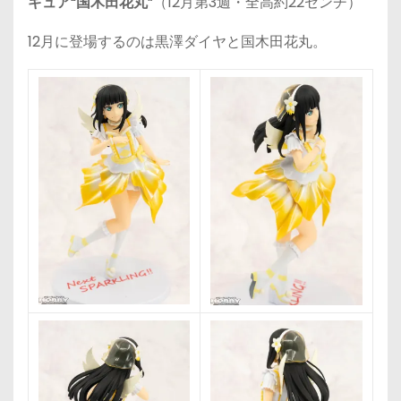
ギュア“国木田花丸”
（12月第3週・全高約22センチ）
12月に登場するのは黒澤ダイヤと国木田花丸。