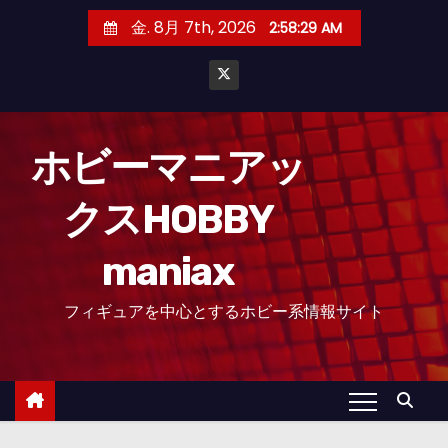
コ
金. 8月 7th, 2026
2:58:30 AM
ン
テ
ン
ツ
へ
ホビーマニアッ
ス
クスHOBBY
キ
ッ
maniax
プ
フィギュアを中心とするホビー系情報サイト