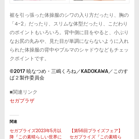
裾を引っ張った体操服のシワの入り方だったり、胸の
「4-2」だったり、スリムな体型だったり、こだわり
のポイントもいろいろ。背中側に目をやると、小ぶり
なお尻の丸みや、見た目が単調にならないように入れ
られた体操服の背中やブルマのシャドウなどもチェッ
クポイントです。
©2017 暁なつめ・三嶋くろね／KADOKAWA／このす
ば２製作委員会
■関連リンク
セガプラザ
関連
セガプライズ2023年5月以
【第56回プライズフェア】
降『この素晴らしい世界に
セガプライズ『この素晴ら