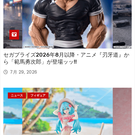
セガプライズ2026年8月以降・アニメ『刃牙道』か
ら「範馬勇次郎」が登場ッッ!!
7月 29, 2026
ニュース
フィギュア