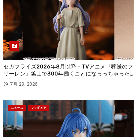
セガプライズ2026年8月以降・TVアニメ『葬送のフ
リーレン』鉱山で300年働くことになっっちゃった
「フリーレン」を立体化！
7月 29, 2026
ニュース
フィギュア