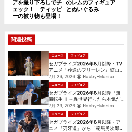
ナ
アを撮り下ろしでチ
のレムのフィギュア
ェック！ ティッピ
とぬいぐるみ
ビ
ーの被り物も登場！
ゲ
ー
関連投稿
シ
ニュース
フィギュア
ョ
セガプライズ2026年8月以降・TV
アニメ『葬送のフリーレン』鉱山で
ン
300年働くことになっっちゃった
7月 29, 2026
Hobby-Maniax
「フリーレン」を立体化！
ニュース
フィギュア
セガプライズ2026年8月以降『無
職転生Ⅲ ～異世界行ったら本気だ
す～』から「ロキシー」のフィギュ
7月 29, 2026
Hobby-Maniax
アが登場！
ニュース
フィギュア
セガプライズ2026年8月以降・ア
ニメ『刃牙道』から「範馬勇次郎」