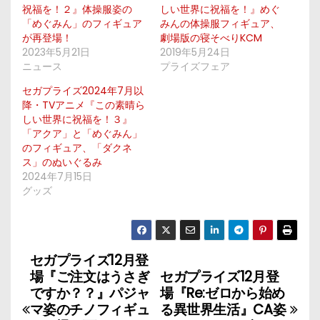
祝福を！２』体操服姿の
しい世界に祝福を！』めぐ
「めぐみん」のフィギュア
みんの体操服フィギュア、
が再登場！
劇場版の寝そべりKCM
2023年5月21日
2019年5月24日
ニュース
プライズフェア
セガプライズ2024年7月以
降・TVアニメ『この素晴ら
しい世界に祝福を！３』
「アクア」と「めぐみん」
のフィギュア、「ダクネ
ス」のぬいぐるみ
2024年7月15日
グッズ
セガプライズ12月登
投
場『ご注文はうさぎ
セガプライズ12月登
稿
ですか？？』パジャ
場『Re:ゼロから始め
マ姿のチノフィギュ
る異世界生活』CA姿