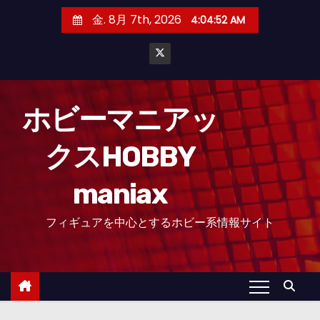
コ
金. 8月 7th, 2026
4:04:53 AM
ン
テ
ン
ツ
へ
ホビーマニアッ
ス
クスHOBBY
キ
ッ
maniax
プ
フィギュアを中心とするホビー系情報サイト