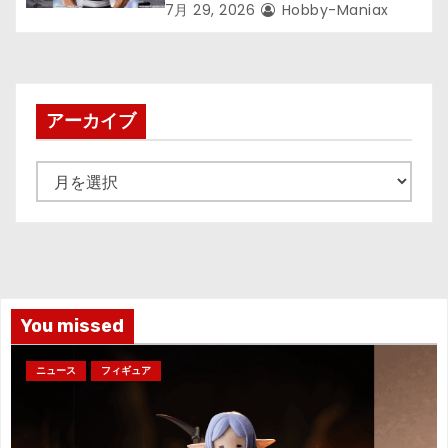
が登場ッッ!!
7月 29, 2026
Hobby-Maniax
アーカイブ
ア
ー
カ
イ
ブ
You missed
ニュース
フィギュア