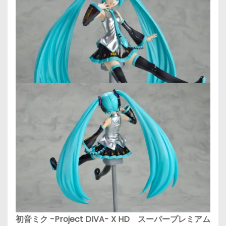
初音ミク -Project DIVA- X HD スーパープレミアム