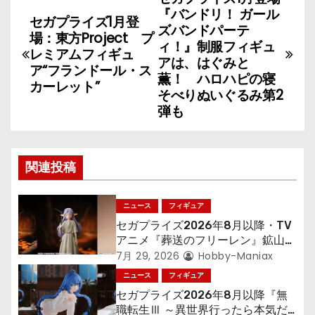
投
『バンドリ！ ガール
セガプライズ1月登
稿
ズバンドパーテ
場：東方Project プ
ィ！』制服フィギュ
レミアムフィギュ
ナ
アは、はぐみと
ア“フランドール・ス
薫！ ハロハピの寝
カーレット”
ビ
そべりぬいぐるみ第2
弾も
ゲ
ー
関連投稿
シ
ョ
ニュース
フィギュア
セガプライズ2026年8月以降・TV
ン
アニメ『葬送のフリーレン』鉱山で
300年働くことになっっちゃった
7月 29, 2026
Hobby-Maniax
「フリーレン」を立体化！
ニュース
フィギュア
セガプライズ2026年8月以降『無
職転生Ⅲ ～異世界行ったら本気だ