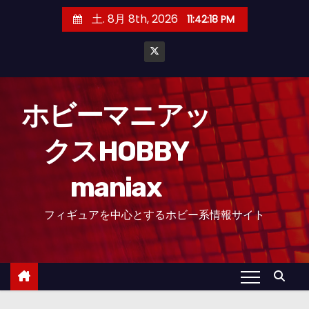
コ
土. 8月 8th, 2026
11:42:20 PM
ン
テ
ン
ツ
へ
ホビーマニアッ
ス
クスHOBBY
キ
ッ
maniax
プ
フィギュアを中心とするホビー系情報サイト