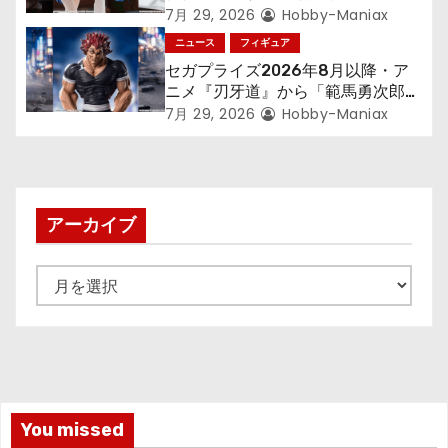
す～』から「ロキシー」のフィギュ
7月 29, 2026
Hobby-Maniax
アが登場！
ニュース
フィギュア
セガプライズ2026年8月以降・ア
ニメ『刃牙道』から「範馬勇次郎」
が登場ッッ!!
7月 29, 2026
Hobby-Maniax
アーカイブ
ア
ー
カ
イ
ブ
You missed