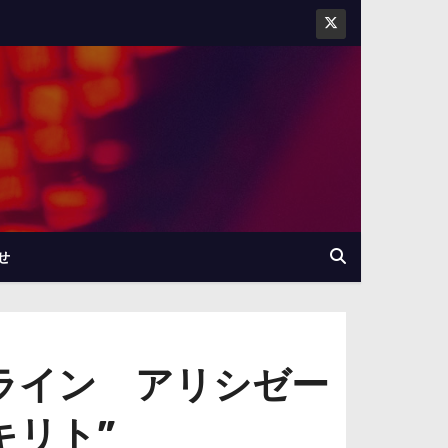
せ
ライン アリシゼー
キリト”