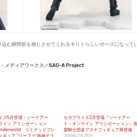
り込む瞬間前を感じさせてくれるキリトらしいポーズになって
メディアワークス／SAO-A Project
イズ5月登場・ソードアー
セガプライズ2月登場『ソードアー
ライン アリシゼーション
ト・オンライン アリシゼーション』
 Underworld リミテッドプレ
盟騎士団姿アスナフィギュア再登場
ィギュア “リーファ”地神テラ
2019年2月25日