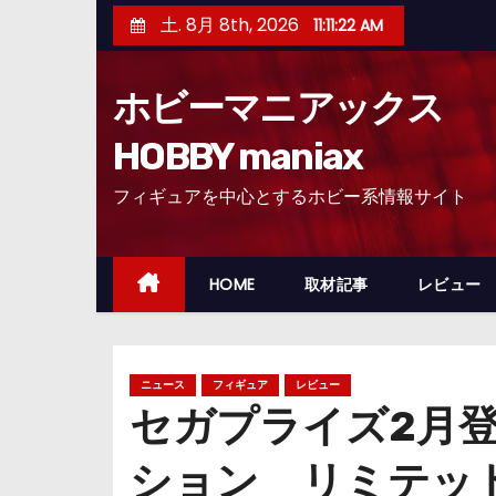
コ
土. 8月 8th, 2026
11:11:24 AM
ン
テ
ホビーマニアックス
ン
ツ
HOBBY maniax
へ
フィギュアを中心とするホビー系情報サイト
ス
キ
ッ
HOME
取材記事
レビュー
プ
ニュース
フィギュア
レビュー
セガプライズ2月
ション リミテッ