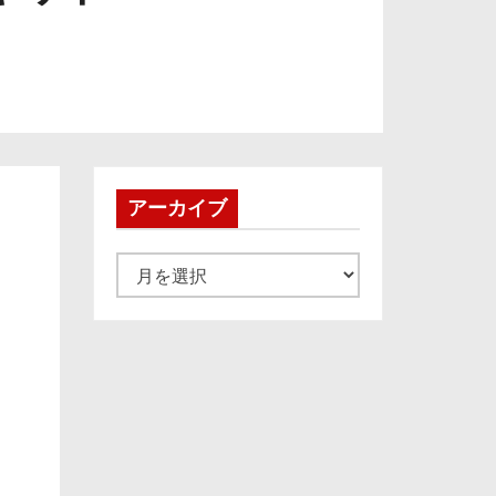
アーカイブ
ア
ー
カ
イ
ブ