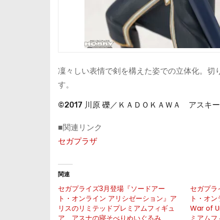
凜々しい表情で剣を構えた姿での立体化。切
す。
©2017 川原 礫／ＫＡＤＯＫＡＷＡ アスキー・
■関連リンク
セガプラザ
関連
セガプライズ3月登場『ソードアー
セガプラ
ト・オンライン アリシゼーション』ア
ト・オン
リスのリミテッドプレミアムフィギュ
War of
ア、アスナの寝そべりぬいぐるみ
ミアムフ