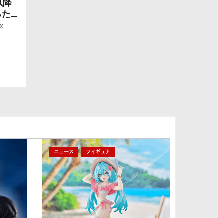
以降
ったら
ー」
x
ニュース
フィギュア