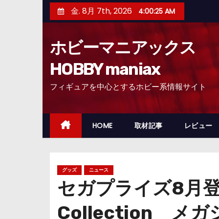
コ
金. 8月 7th, 2026
4:00:26 AM
ン
テ
ホビーマニアックス
ン
ツ
HOBBY maniax
へ
フィギュアを中心とするホビー系情報サイト
ス
キ
ッ
HOME
取材記事
レビュー
プ
グッズ
ニュース
セガプライズ8月登場
Collection