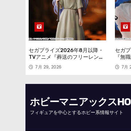
セガプライズ2026年8月以降・
セガプ
TVアニメ『葬送のフリーレン』
『無職
鉱山で300年働くことになっっ
本気だ
7月 29, 2026
7月 2
ちゃった「フリーレン」を立体
のフィ
化！
ホビーマニアックスHOBB
フィギュアを中心とするホビー系情報サイト