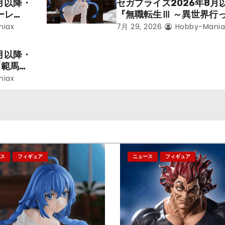
月以降・
セガプライズ2026年8月
ーレ
『無職転生Ⅲ ～異世界行
ことにな
本気だす～』から「ロキシ
niax
7月 29, 2026
Hobby-Mania
レン」を
のフィギュアが登場！
月以降・
「範馬勇
niax
ス
フィギュア
ニュース
フィギュア