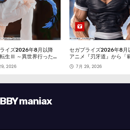
ライズ2026年8月以降
セガプライズ2026年8月
転生Ⅲ ～異世界行ったら
アニメ『刃牙道』から「
す～』から「ロキシー」
次郎」が登場ッッ!!
9, 2026
7月 29, 2026
ギュアが登場！
Y maniax