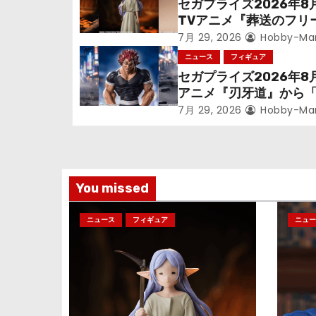
セガプライズ2026年8
TVアニメ『葬送のフリ
ー
ン』鉱山で300年働く
7月 29, 2026
Hobby-Ma
シ
っっちゃった「フリー
ニュース
フィギュア
立体化！
セガプライズ2026年8
ョ
アニメ『刃牙道』から
次郎」が登場ッッ!!
ン
7月 29, 2026
Hobby-Ma
You missed
ニュース
フィギュア
ニュー