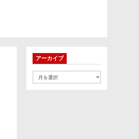
アーカイブ
ア
ー
カ
イ
ブ