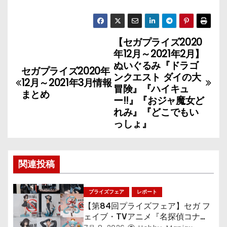
【セガプライズ2020
投
年12月～2021年2月】
稿
ぬいぐるみ『ドラゴ
セガプライズ2020年
ンクエスト ダイの⼤
12月～2021年3月情報
ナ
冒険』『ハイキュ
まとめ
ー!!』『おジャ魔女ど
ビ
れみ』『どこでもい
っしょ』
ゲ
ー
関連投稿
シ
ョ
プライズフェア
レポート
【第84回プライズフェア】セガ フ
ン
ェイブ・TVアニメ『名探偵コナ