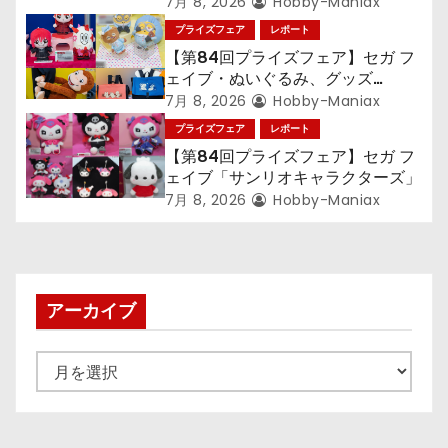
ン』TVアニメ『呪術廻戦』『〈物
7月 8, 2026
Hobby-Maniax
語〉シリーズ』「初音ミク」
プライズフェア
レポート
【第84回プライズフェア】セガ フ
ェイブ・ぬいぐるみ、グッズ
『LiSA』『ミニオン』『おさるの
7月 8, 2026
Hobby-Maniax
ジョージ』『ポケットモンスター』
プライズフェア
レポート
【第84回プライズフェア】セガ フ
ェイブ「サンリオキャラクターズ」
7月 8, 2026
Hobby-Maniax
アーカイブ
ア
ー
カ
イ