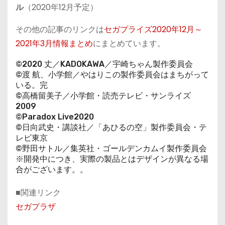
ル
（2020年12月予定）
その他の記事のリンクは
セガプライズ2020年12月～
2021年3月情報まとめ
にまとめています。
©2020 丈／KADOKAWA／宇崎ちゃん製作委員会
©渡 航、⼩学館／やはりこの製作委員会はまちがって
いる。完
©⾼橋留美⼦／⼩学館・読売テレビ・サンライズ
2009
©Paradox Live2020
©⽇向武史・講談社／「あひるの空」製作委員会・テ
レビ東京
©野⽥サトル／集英社・ゴールデンカムイ製作委員会
※開発中につき、実際の製品とはデザインが異なる場
合がございます。。
■関連リンク
セガプラザ