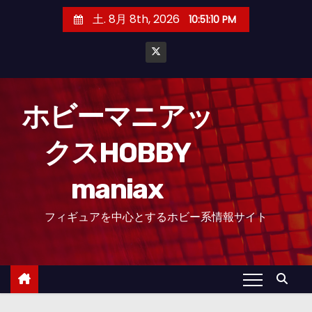
コ
土. 8月 8th, 2026
10:51:12 PM
ン
テ
ン
ツ
へ
ホビーマニアッ
ス
クスHOBBY
キ
ッ
maniax
プ
フィギュアを中心とするホビー系情報サイト