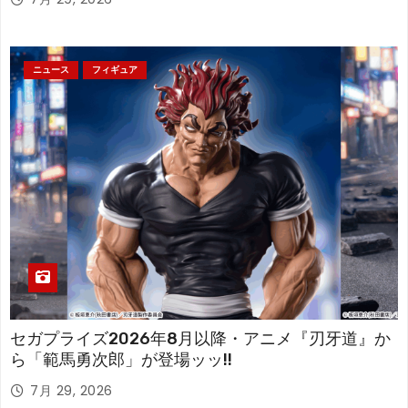
ニュース
フィギュア
セガプライズ2026年8月以降・アニメ『刃牙道』か
ら「範馬勇次郎」が登場ッッ!!
7月 29, 2026