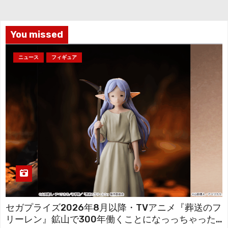
ブ
You missed
ニュース
フィギュア
セガプライズ2026年8月以降・TVアニメ『葬送のフ
リーレン』鉱山で300年働くことになっっちゃった