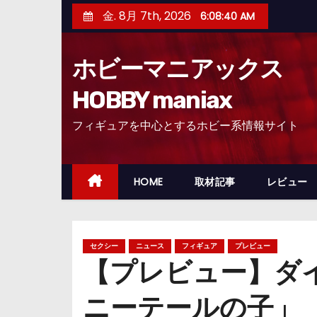
コ
金. 8月 7th, 2026
6:08:41 AM
ン
テ
ホビーマニアックス
ン
ツ
HOBBY maniax
へ
フィギュアを中心とするホビー系情報サイト
ス
キ
ッ
HOME
取材記事
レビュー
プ
セクシー
ニュース
フィギュア
プレビュー
【プレビュー】ダイキ工
ニーテールの子」