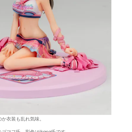
のか衣装も乱れ気味。
マフ氏。彩色はikasa氏です。