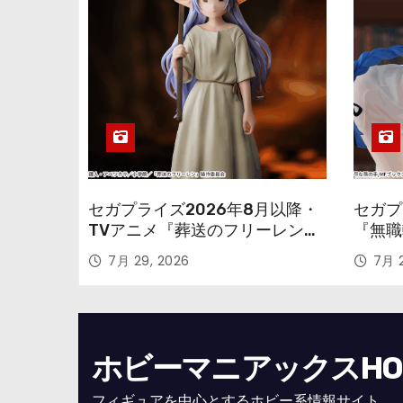
セガプライズ2026年8月以降・
セガプ
TVアニメ『葬送のフリーレン』
『無職
鉱山で300年働くことになっっ
本気だ
7月 29, 2026
7月 2
ちゃった「フリーレン」を立体
のフィ
化！
ホビーマニアックスHOBB
フィギュアを中心とするホビー系情報サイト