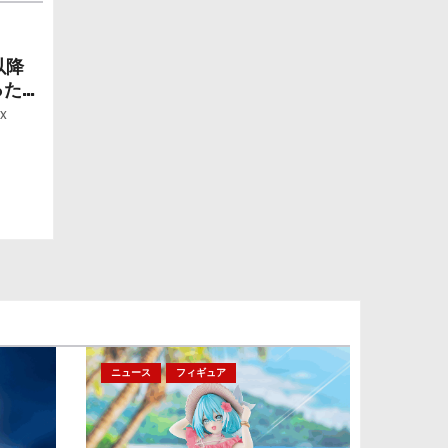
以降
ったら
ー」
x
ニュース
フィギュア