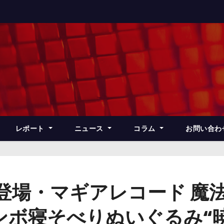
レポート
ニュース
コラム
お問い合わ
登場・マギアレコード 魔
ンボ寝そべりぬいぐるみ“