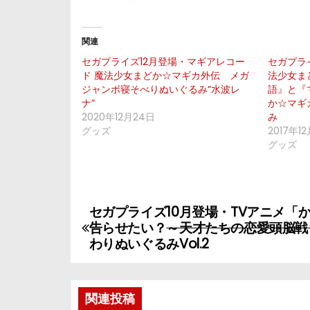
関連
セガプライズ12月登場・マギアレコー
セガプラ
ド 魔法少女まどか☆マギカ外伝 メガ
法少⼥ま
ジャンボ寝そべりぬいぐるみ“水波レ
語』と『
ナ”
か☆マギ
2020年12月24日
み
グッズ
2017年1
グッズ
セガプライズ10月登場・TVアニメ「
投
告らせたい？
～天才たちの恋愛頭脳戦
稿
わりぬいぐるみVol.2
ナ
関連投稿
ビ