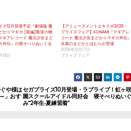
イズ12⽉登場予定『劇場版 魔
【アミューズメントエキスポ2025・
どか☆マギカ [新編]叛逆の物
プライズフェア】KONAMI『マギアレ
マギアレコード 魔法少⼥まど
コード 魔法少女まどか☆マギカ外伝
カ外伝』の寝そべりぬいぐる
水着のまどかとほむらが登場
2025年12月17日
2月13日
プライズフェア
かぐや様は
セガプライズ10月登場・ラブライブ！虹ヶ
～
」おす
園スクールアイドル同好会 寝そべりぬい
み“2年生‐夏練習着”