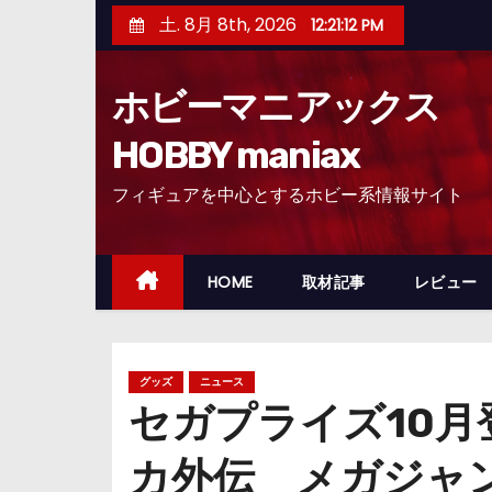
コ
土. 8月 8th, 2026
12:21:13 PM
ン
テ
ホビーマニアックス
ン
ツ
HOBBY maniax
へ
フィギュアを中心とするホビー系情報サイト
ス
キ
ッ
HOME
取材記事
レビュー
プ
グッズ
ニュース
セガプライズ10月
カ外伝 メガジャ