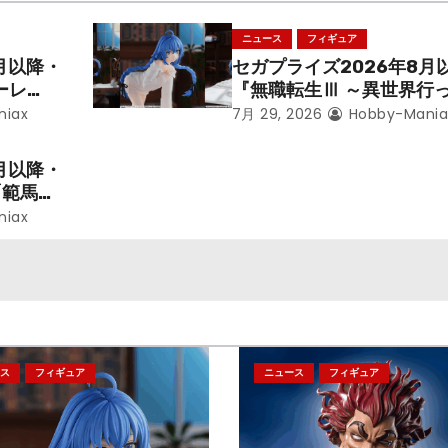
ニュース
フィギュア
月以降・
セガプライズ2026年8月
ーレ
『無職転生Ⅲ ～異世界行
ことにな
本気だす～』から「ロキシ
niax
7月 29, 2026
Hobby-Mania
レン」を
のフィギュアが登場！
月以降・
「範馬勇
niax
ス
フィギュア
ニュース
フィギュア