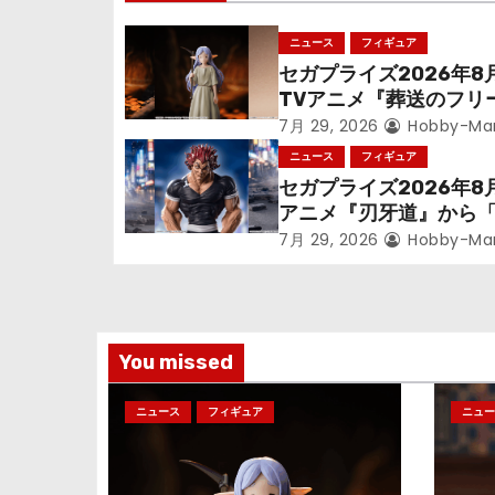
ゲ
ニュース
フィギュア
セガプライズ2026年8
ー
TVアニメ『葬送のフリ
シ
ン』鉱山で300年働く
7月 29, 2026
Hobby-Ma
っっちゃった「フリー
ニュース
フィギュア
ョ
立体化！
セガプライズ2026年8
アニメ『刃牙道』から
ン
次郎」が登場ッッ!!
7月 29, 2026
Hobby-Ma
You missed
ニュース
フィギュア
ニュー