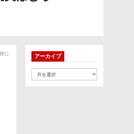
月に
アーカイブ
ア
ー
カ
イ
ブ