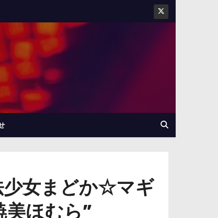
せ
法少女まどか☆マギ
暁美ほむら”