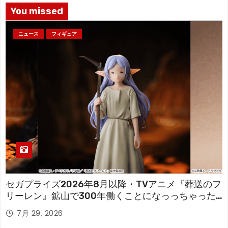
You missed
ニュース
フィギュア
セガプライズ2026年8月以降・TVアニメ『葬送のフ
リーレン』鉱山で300年働くことになっっちゃった
「フリーレン」を立体化！
7月 29, 2026