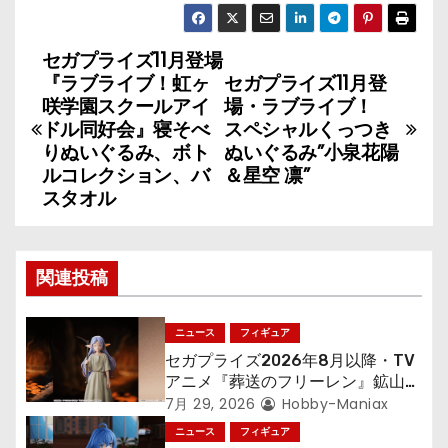
セガプライズ11月登場
投
『ラブライブ！虹ヶ
セガプライズ11月登
稿
咲学園スクールアイ
場・ラブライブ！
ドル同好会』寝そべ
スペシャルくっつき
ナ
りぬいぐるみ、ボト
ぬいぐるみ”小泉花陽
ルコレクション、バ
＆星空 凛”
ビ
スタオル
ゲ
ー
関連投稿
シ
ニュース
フィギュア
ョ
セガプライズ2026年8月以降・TV
アニメ『葬送のフリーレン』鉱山で
ン
300年働くことになっっちゃった
7月 29, 2026
Hobby-Maniax
「フリーレン」を立体化！
ニュース
フィギュア