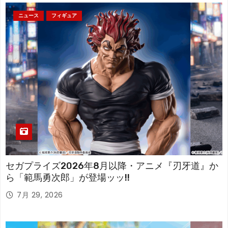
ニュース
フィギュア
セガプライズ2026年8月以降・アニメ『刃牙道』か
ら「範馬勇次郎」が登場ッッ!!
7月 29, 2026