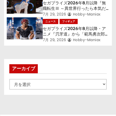
セガプライズ2026年8月以降『無
職転生Ⅲ ～異世界行ったら本気だ
す～』から「ロキシー」のフィギュ
7月 29, 2026
Hobby-Maniax
アが登場！
ニュース
フィギュア
セガプライズ2026年8月以降・ア
ニメ『刃牙道』から「範馬勇次郎」
が登場ッッ!!
7月 29, 2026
Hobby-Maniax
アーカイブ
ア
ー
カ
イ
ブ