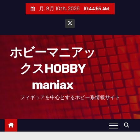
コ
月. 8月 10th, 2026
10:44:56 AM
ン
テ
ン
ツ
へ
ホビーマニアッ
ス
クスHOBBY
キ
ッ
maniax
プ
フィギュアを中心とするホビー系情報サイト