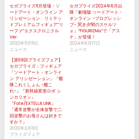
セガプライズ11月登場・ソ
セガプライズ2024年6月以
ードアート・オンライン ア
降『劇場版 ソードアート・
リシゼーション リミテッ
オンライン -プログレッシ
ドプレミアムフィギュア“リ
ブ- 冥き夕闇のスケルツ
ーファ”エクスクロニクル
ォ』“FIGURIZMα”で「アス
Ver.
ナ」が登場！
2020年11月11日
2024年6月17日
ニュース
ニュース
【第59回プライズフェア】
セガプライズ：フィギュア
『ソードアート・オンライ
ン アリシゼーション』『艦
隊これくしょん -艦こ
れ-』『新幹線変形ロボ シ
ンカリオン』
『Fate/EXTELLA LINK』
『通常攻撃が全体攻撃で二
回攻撃のお母さんは好きで
すか？』
2020年2月11日
プライズフェア