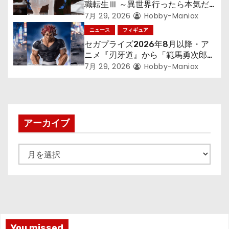
職転生Ⅲ ～異世界行ったら本気だ
す～』から「ロキシー」のフィギュ
7月 29, 2026
Hobby-Maniax
アが登場！
ニュース
フィギュア
セガプライズ2026年8月以降・ア
ニメ『刃牙道』から「範馬勇次郎」
が登場ッッ!!
7月 29, 2026
Hobby-Maniax
アーカイブ
ア
ー
カ
イ
ブ
You missed