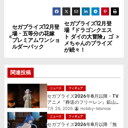
セガプライズ12月登
投
セガプライズ12月登
場『ドラゴンクエス
場・五等分の花嫁
稿
ト ダイの大冒険』ゴ
プレミアムワンショ
メちゃんのプライズ
ルダーバック
ナ
が続々！
ビ
ゲ
関連投稿
ー
ニュース
フィギュア
シ
セガプライズ2026年8月以降・TV
アニメ『葬送のフリーレン』鉱山で
ョ
300年働くことになっっちゃった
7月 29, 2026
Hobby-Maniax
「フリーレン」を立体化！
ニュース
フィギュア
ン
セガプライズ2026年8月以降『無