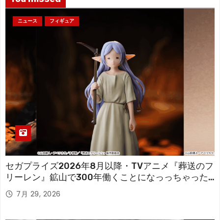
ニュース
フィギュア
セガプライズ2026年8月以降・TVアニメ『葬送のフ
リーレン』鉱山で300年働くことになっっちゃった
「フリーレン」を立体化！
7月 29, 2026