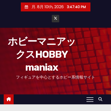
コ
月. 8月 10th, 2026
3:47:41 PM
ン
テ
ン
ツ
へ
ホビーマニアッ
ス
クスHOBBY
キ
ッ
maniax
プ
フィギュアを中心とするホビー系情報サイト