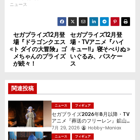
ニュース
セガプライズ12月登
セガプライズ12月登
投
場『ドラゴンクエス
場・TVアニメ『ハイ
稿
ト ダイの大冒険』ゴ
キュー!!』寝そべりぬ
メちゃんのプライズ
いぐるみ、パスケー
ナ
が続々！
ス
ビ
ゲ
関連投稿
ー
ニュース
フィギュア
シ
セガプライズ2026年8月以降・TV
アニメ『葬送のフリーレン』鉱山で
ョ
300年働くことになっっちゃった
7月 29, 2026
Hobby-Maniax
「フリーレン」を立体化！
ニュース
フィギュア