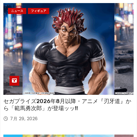
ニュース
フィギュア
セガプライズ2026年8月以降・アニメ『刃牙道』か
ら「範馬勇次郎」が登場ッッ!!
7月 29, 2026