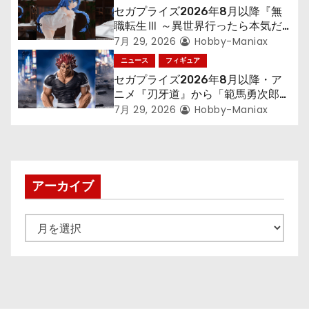
ン
セガプライズ2026年8月以降『無
職転生Ⅲ ～異世界行ったら本気だ
す～』から「ロキシー」のフィギュ
7月 29, 2026
Hobby-Maniax
アが登場！
ニュース
フィギュア
セガプライズ2026年8月以降・ア
ニメ『刃牙道』から「範馬勇次郎」
が登場ッッ!!
7月 29, 2026
Hobby-Maniax
アーカイブ
ア
ー
カ
イ
ブ