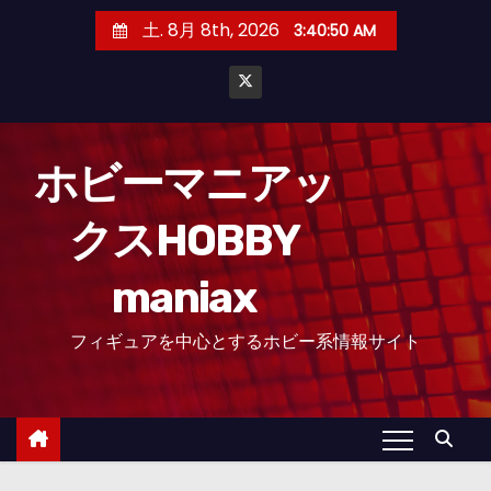
コ
土. 8月 8th, 2026
3:40:51 AM
ン
テ
ン
ツ
へ
ホビーマニアッ
ス
クスHOBBY
キ
ッ
maniax
プ
フィギュアを中心とするホビー系情報サイト