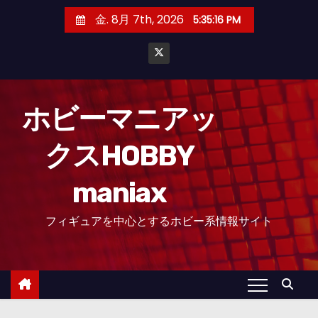
コ
金. 8月 7th, 2026
5:35:17 PM
ン
テ
ン
ツ
へ
ホビーマニアッ
ス
クスHOBBY
キ
ッ
maniax
プ
フィギュアを中心とするホビー系情報サイト