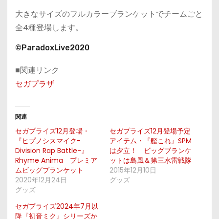
大きなサイズのフルカラーブランケットでチームごと
全4種登場します。
©ParadoxLive2020
■関連リンク
セガプラザ
関連
セガプライズ12月登場・
セガプライズ12月登場予定
『ヒプノシスマイク-
アイテム・『艦これ』SPM
Division Rap Battle-』
は夕立！ ビッグブランケ
Rhyme Anima プレミア
ットは島風＆第三水雷戦隊
ムビッグブランケット
2015年12月10日
2020年12月24日
グッズ
グッズ
セガプライズ2024年7月以
降『初音ミク』シリーズか