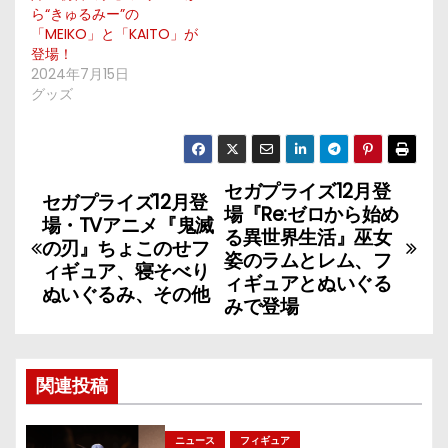
ら“きゅるみー”の
「MEIKO」と「KAITO」が
登場！
2024年7月15日
グッズ
セガプライズ12月登
投
セガプライズ12月登
場『Re:ゼロから始め
場・TVアニメ『鬼滅
稿
る異世界生活』巫女
の刃』ちょこのせフ
姿のラムとレム、フ
ィギュア、寝そべり
ナ
ィギュアとぬいぐる
ぬいぐるみ、その他
みで登場
ビ
ゲ
関連投稿
ー
ニュース
フィギュア