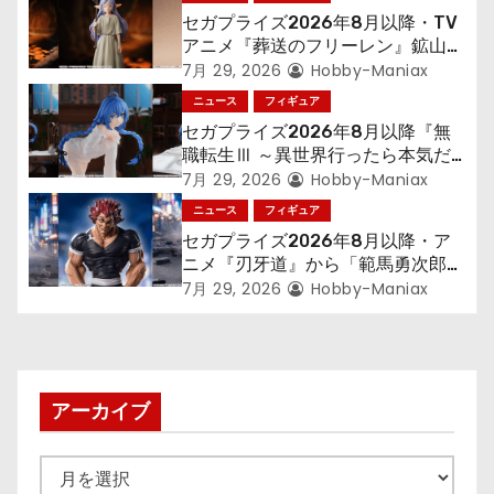
シ
セガプライズ2026年8月以降・TV
ョ
アニメ『葬送のフリーレン』鉱山で
300年働くことになっっちゃった
7月 29, 2026
Hobby-Maniax
ン
「フリーレン」を立体化！
ニュース
フィギュア
セガプライズ2026年8月以降『無
職転生Ⅲ ～異世界行ったら本気だ
す～』から「ロキシー」のフィギュ
7月 29, 2026
Hobby-Maniax
アが登場！
ニュース
フィギュア
セガプライズ2026年8月以降・ア
ニメ『刃牙道』から「範馬勇次郎」
が登場ッッ!!
7月 29, 2026
Hobby-Maniax
アーカイブ
ア