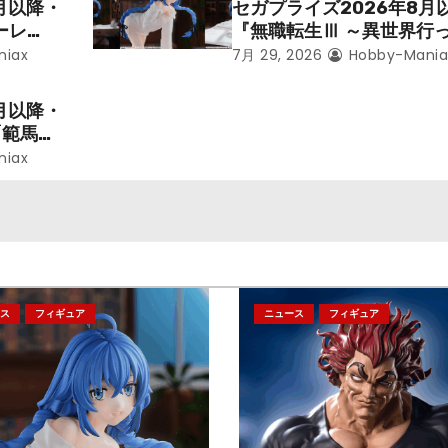
月以降・
セガプライズ2026年8月
ーレ
『無職転生Ⅲ ～異世界行
ことにな
本気だす～』から「ロキシ
niax
7月 29, 2026
Hobby-Mania
レン」を
のフィギュアが登場！
月以降・
「範馬勇
niax
ス
フィギュア
ニュース
フィギュア