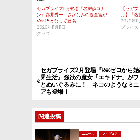
セガプライズ11月登場『名探偵コナ
【セガプラ
ン』赤井秀一～さざなみの捜査官が
月】『名
Ver.1.5となって登場！
2020年
2020年11月11日
プライズ
グッズ
セガプライズ2月登場『Re:ゼロから
投
界生活』強欲の魔女「エキドナ」がフ
稿
とぬいぐるみに！ ネコのようなミニ
アも登場！
ナ
ビ
関連投稿
ゲ
ニュース
フィギュア
ー