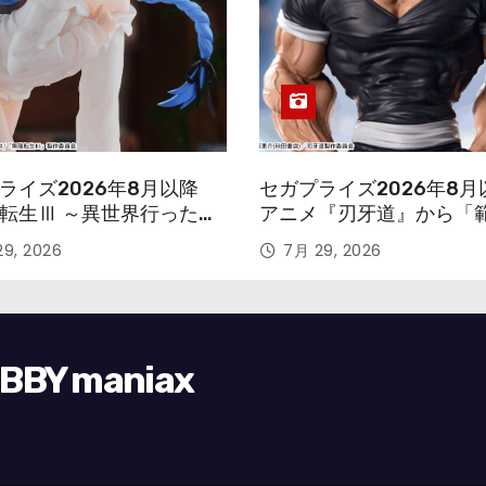
ライズ2026年8月以降
セガプライズ2026年8月
転生Ⅲ ～異世界行ったら
アニメ『刃牙道』から「
す～』から「ロキシー」
次郎」が登場ッッ!!
9, 2026
7月 29, 2026
ギュアが登場！
Y maniax