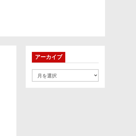
アーカイブ
ア
ー
カ
イ
ブ