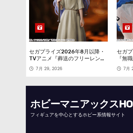
セガプライズ2026年8月以降・
セガプ
TVアニメ『葬送のフリーレン』
『無職
鉱山で300年働くことになっっ
本気だ
7月 29, 2026
7月 2
ちゃった「フリーレン」を立体
のフィ
化！
ホビーマニアックスHOBB
フィギュアを中心とするホビー系情報サイト