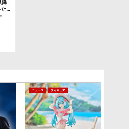
以降
ったら
ー」
x
ニュース
フィギュア