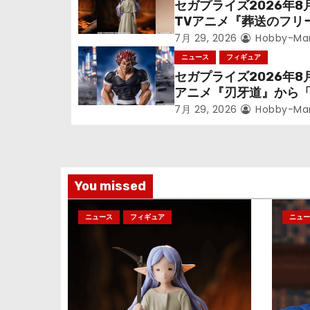
セガプライズ2026年8
シ
TVアニメ『葬送のフリ
ン』鉱山で300年働く
7月 29, 2026
Hobby-Ma
ョ
っっちゃった「フリー
ニュース
フィギュア
立体化！
セガプライズ2026年8
ン
アニメ『刃牙道』から
次郎」が登場ッッ!!
7月 29, 2026
Hobby-Ma
You missed
ニュース
フィギュア
ニュー