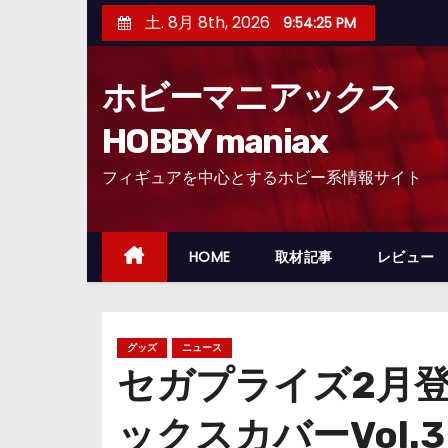
コ
土. 8月 8th, 2026
9:54:26 PM
ン
テ
ホビーマニアックス
ン
ツ
HOBBY maniax
へ
フィギュアを中心とするホビー系情報サイト
ス
キ
ッ
HOME
取材記事
レビュー
プ
グッズ
ニュース
セガプライズ2月
ックスカバーVol.3